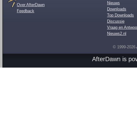
Nieuws
Over AfterDawn
Downloads
Feedback
Top Downloads
Discussie
Vraag en Antwoo
Nieuws2.nl
© 1999-2026
AfterDawn is p