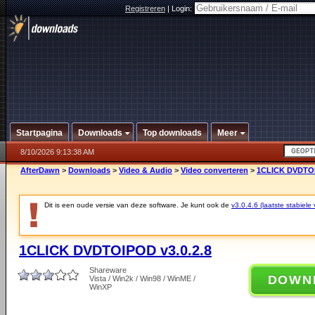
Registreren
|
Login:
Startpagina
Downloads
Top downloads
Meer
8/10/2026 9:13:38 AM
AfterDawn
>
Downloads
>
Video & Audio
>
Video converteren
>
1CLICK DVDTOI
Dit is een oude versie van deze software. Je kunt ook de
v3.0.4.6 (laatste stabiele 
1CLICK DVDTOIPOD v3.0.2.8
Shareware
DOWN
Vista / Win2k / Win98 / WinME /
WinXP