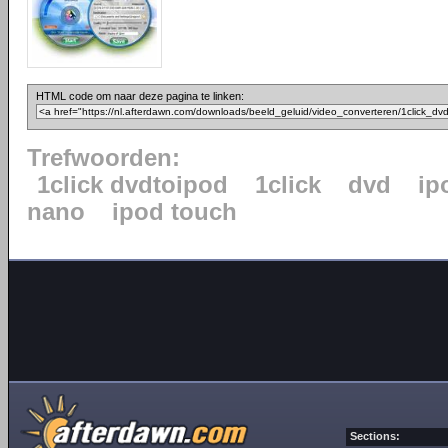
HTML code om naar deze pagina te linken:
Trefwoorden:
1click dvdtoipod
1click
dvd
ip
nano
ipod touch
Sections: