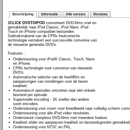
Beschrijving
Informatie
Alle versies
Reviews
1CLICK DVDTOIPOD
converteert DVD-films snel en
gemakkelijk naar iPod Classic, iPod Nano, iPod
Touch en iPhone compatibel bestanden.
Gebruikmakend van de CPRx foutcorrectie
technologie verzekert een succesvolle conversie van
de nieuwste generatie DVD's.
Features :
Ondersteuning voor iPod® Classic, Touch, Nano
en iPhone.
CPRx technologie voor converise van nieuwste
DVD's.
Automatische selectie van de hoofdfilm en
aanpassingen van instellingen voor de beste
kwaliteit.
Automatisch episodes omzetten naar één enkele
bestand per episode.
Supersnelle encoding - 3X sneller dan andere
soort encoders.
Ondersteuning voor zoom voor breedbeeld naar volledig scherm conve
Ondersteuning voor alle iPod video resoluties.
Ondersteunt complexe DVD-films met meerdere hoeken.
Kwaliteit slider om aanpassen kwaliteit en bestandsgrootte gemakkeli
Ondersteuning voor NTSC en PAL.