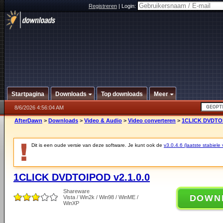
Registreren
|
Login:
Startpagina
Downloads
Top downloads
Meer
8/6/2026 4:56:04 AM
AfterDawn
>
Downloads
>
Video & Audio
>
Video converteren
>
1CLICK DVDTOI
Dit is een oude versie van deze software. Je kunt ook de
v3.0.4.6 (laatste stabiele 
1CLICK DVDTOIPOD v2.1.0.0
Shareware
DOWN
Vista / Win2k / Win98 / WinME /
WinXP