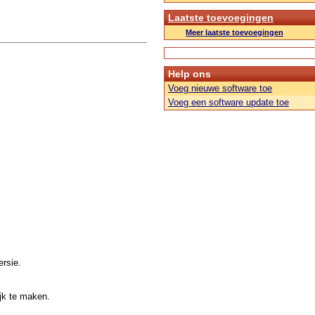
Laatste toevoegingen
Meer laatste toevoegingen
Help ons
Voeg nieuwe software toe
Voeg een software update toe
rsie.
jk te maken.