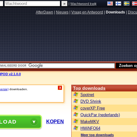
|
Wachtwoord kwijt
AfterDawn
|
Nieuws
|
Vraag en Antwoord
|
Downloads
|
Discu
POD v2.1.0.0
Top downloads
X
versie)
downloaden.
Spotnet
DVD Shrink
coverXP Free
QuickPar (nederlands)
LOAD
KOPEN
MakeMKV
HWiNFO64
Meer top downloads