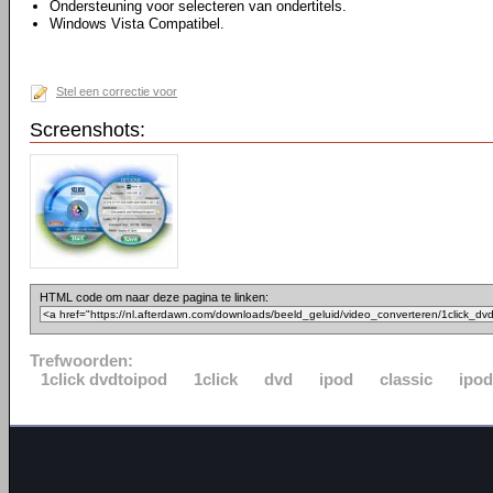
Ondersteuning voor selecteren van ondertitels.
Windows Vista Compatibel.
Stel een correctie voor
Screenshots:
HTML code om naar deze pagina te linken:
Trefwoorden:
1click dvdtoipod
1click
dvd
ipod
classic
ipo