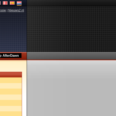
ssie
|
Nieuws2.nl