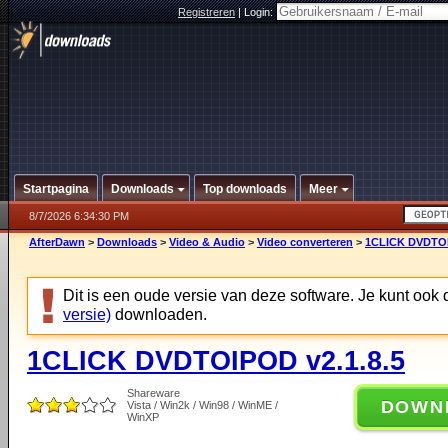
Registreren
|
Login:
Startpagina
Downloads
Top downloads
Meer
8/7/2026 6:34:30 PM
AfterDawn
>
Downloads
>
Video & Audio
>
Video converteren
>
1CLICK DVDTOI
Dit is een oude versie van deze software. Je kunt ook
versie)
downloaden.
1CLICK DVDTOIPOD v2.1.8.5
Shareware
DOWN
Vista / Win2k / Win98 / WinME /
WinXP