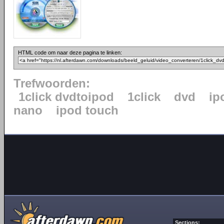
HTML code om naar deze pagina te linken:
Trefwoorden:
1click dvdtoipod
1click
dvd
ip
nano
ipod touch
Sections: