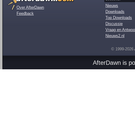
Nieuws
Over AfterDawn
Downloads
Feedback
Top Downloads
Discussie
Vraag en Antwoo
Nieuws2.nl
© 1999-2026
AfterDawn is p