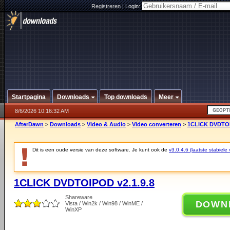
Registreren
|
Login:
Startpagina
Downloads
Top downloads
Meer
8/6/2026 10:16:32 AM
AfterDawn
>
Downloads
>
Video & Audio
>
Video converteren
>
1CLICK DVDTOI
Dit is een oude versie van deze software. Je kunt ook de
v3.0.4.6 (laatste stabiele 
1CLICK DVDTOIPOD v2.1.9.8
Shareware
DOWN
Vista / Win2k / Win98 / WinME /
WinXP