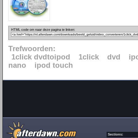
HTML code om naar deze pagina te linken:
Trefwoorden:
1click dvdtoipod
1click
dvd
ip
nano
ipod touch
Sections: