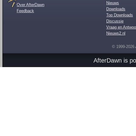
Nieuws
Over AfterDawn
Downloads
Feedback
Top Downloads
Discussie
Vraag en Antwoo
Nieuws2.nl
© 1999-2026
AfterDawn is p