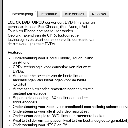
Beschrijving
Informatie
Alle versies
Reviews
1CLICK DVDTOIPOD
converteert DVD-films snel en
gemakkelijk naar iPod Classic, iPod Nano, iPod
Touch en iPhone compatibel bestanden.
Gebruikmakend van de CPRx foutcorrectie
technologie verzekert een succesvolle conversie van
de nieuwste generatie DVD's.
Features :
Ondersteuning voor iPod® Classic, Touch, Nano
en iPhone.
CPRx technologie voor converise van nieuwste
DVD's.
Automatische selectie van de hoofdfilm en
aanpassingen van instellingen voor de beste
kwaliteit.
Automatisch episodes omzetten naar één enkele
bestand per episode.
Supersnelle encoding - 3X sneller dan andere
soort encoders.
Ondersteuning voor zoom voor breedbeeld naar volledig scherm conve
Ondersteuning voor alle iPod video resoluties.
Ondersteunt complexe DVD-films met meerdere hoeken.
Kwaliteit slider om aanpassen kwaliteit en bestandsgrootte gemakkeli
Ondersteuning voor NTSC en PAL.