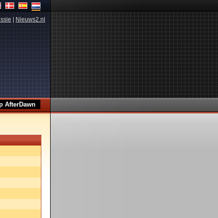
ssie
|
Nieuws2.nl