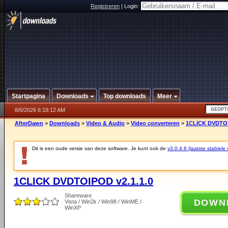
Registreren
|
Login:
Startpagina
Downloads
Top downloads
Meer
8/6/2026 6:18:12 AM
AfterDawn
>
Downloads
>
Video & Audio
>
Video converteren
>
1CLICK DVDTOI
Dit is een oude versie van deze software. Je kunt ook de
v3.0.4.6 (laatste stabiele 
1CLICK DVDTOIPOD v2.1.1.0
Shareware
DOWN
Vista / Win2k / Win98 / WinME /
WinXP