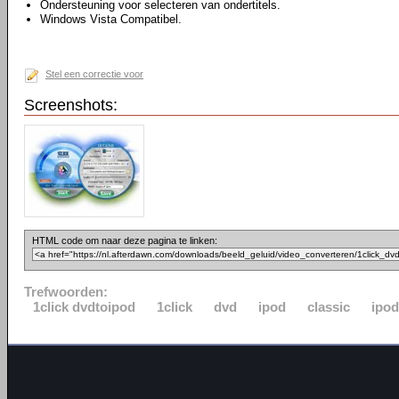
Ondersteuning voor selecteren van ondertitels.
Windows Vista Compatibel.
Stel een correctie voor
Screenshots:
HTML code om naar deze pagina te linken:
Trefwoorden:
1click dvdtoipod
1click
dvd
ipod
classic
ipo