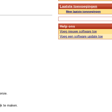
Laatste toevoegingen
Meer laatste toevoegingen
Help ons
Voeg nieuwe software toe
Voeg een software update toe
rsie.
jk te maken.