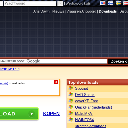
|
Wachtwoord kwijt
AfterDawn
|
Nieuws
|
Vraag en Antwoord
|
Downloads
|
Discu
POD v2.1.1.0
Top downloads
X
versie)
downloaden.
Spotnet
DVD Shrink
coverXP Free
QuickPar (nederlands)
LOAD
KOPEN
MakeMKV
HWiNFO64
Meer top downloads