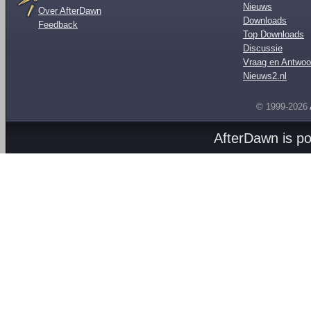
Nieuws
Over AfterDawn
Downloads
Feedback
Top Downloads
Discussie
Vraag en Antwoo
Nieuws2.nl
© 1999-2026
AfterDawn is p