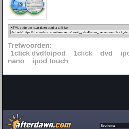
HTML code om naar deze pagina te linken:
Trefwoorden:
1click dvdtoipod
1click
dvd
ip
nano
ipod touch
Sections: