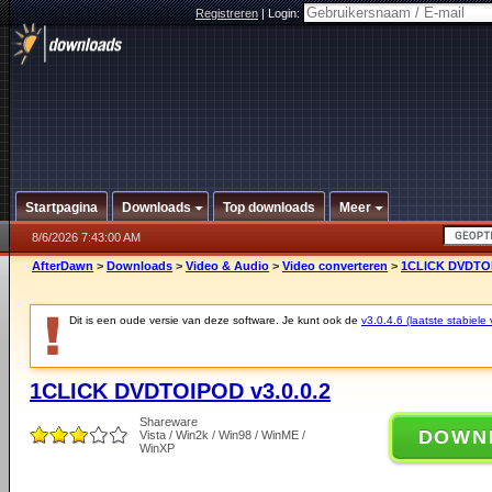
Registreren
|
Login:
Startpagina
Downloads
Top downloads
Meer
8/6/2026 7:43:00 AM
AfterDawn
>
Downloads
>
Video & Audio
>
Video converteren
>
1CLICK DVDTOI
Dit is een oude versie van deze software. Je kunt ook de
v3.0.4.6 (laatste stabiele 
1CLICK DVDTOIPOD v3.0.0.2
Shareware
DOWN
Vista / Win2k / Win98 / WinME /
WinXP