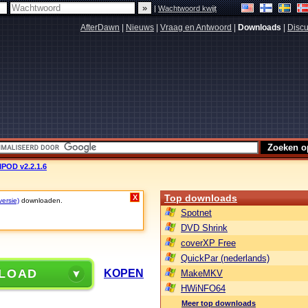
|
Wachtwoord kwijt
AfterDawn
|
Nieuws
|
Vraag en Antwoord
|
Downloads
|
Discu
POD v2.2.1.6
Top downloads
X
versie)
downloaden.
Spotnet
DVD Shrink
coverXP Free
QuickPar (nederlands)
LOAD
KOPEN
MakeMKV
HWiNFO64
Meer top downloads