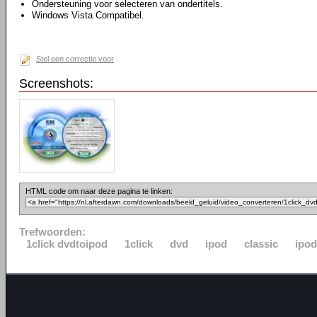
Ondersteuning voor selecteren van ondertitels.
Windows Vista Compatibel.
Stel een correctie voor
Screenshots:
HTML code om naar deze pagina te linken:
Trefwoorden:
1click dvdtoipod
1click
dvd
ipod
classic
ipo