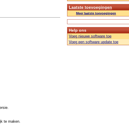
Laatste toevoegingen
Meer laatste toevoegingen
Help ons
Voeg nieuwe software toe
Voeg een software update toe
rsie.
jk te maken.