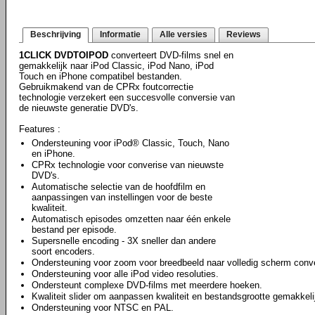
Beschrijving
Informatie
Alle versies
Reviews
1CLICK DVDTOIPOD
converteert DVD-films snel en
gemakkelijk naar iPod Classic, iPod Nano, iPod
Touch en iPhone compatibel bestanden.
Gebruikmakend van de CPRx foutcorrectie
technologie verzekert een succesvolle conversie van
de nieuwste generatie DVD's.
Features :
Ondersteuning voor iPod® Classic, Touch, Nano
en iPhone.
CPRx technologie voor converise van nieuwste
DVD's.
Automatische selectie van de hoofdfilm en
aanpassingen van instellingen voor de beste
kwaliteit.
Automatisch episodes omzetten naar één enkele
bestand per episode.
Supersnelle encoding - 3X sneller dan andere
soort encoders.
Ondersteuning voor zoom voor breedbeeld naar volledig scherm conve
Ondersteuning voor alle iPod video resoluties.
Ondersteunt complexe DVD-films met meerdere hoeken.
Kwaliteit slider om aanpassen kwaliteit en bestandsgrootte gemakkeli
Ondersteuning voor NTSC en PAL.