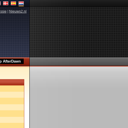
ssie
|
Nieuws2.nl