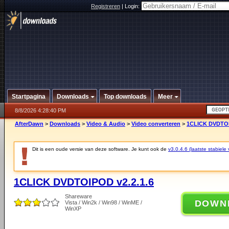
Registreren
|
Login:
Startpagina
Downloads
Top downloads
Meer
8/8/2026 4:28:40 PM
AfterDawn
>
Downloads
>
Video & Audio
>
Video converteren
>
1CLICK DVDTOI
Dit is een oude versie van deze software. Je kunt ook de
v3.0.4.6 (laatste stabiele 
1CLICK DVDTOIPOD v2.2.1.6
Shareware
DOWN
Vista / Win2k / Win98 / WinME /
WinXP