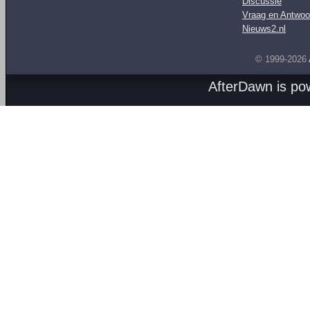
Discussie
Vraag en Antwoo
Nieuws2.nl
© 1999-2026
AfterDawn is p