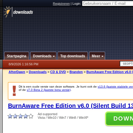
Registreren
|
Login:
Startpagina
Downloads
Top downloads
Meer
8/9/2026 1:16:56 PM
AfterDawn
>
Downloads
>
CD & DVD
>
Branden
>
BurnAware Free Edition v6.0 (
Dit is een oude versie van deze software. Je kunt ook de
v13.6 (laatste stabiele ver
of de
v7.0 Beta 2 (laatste beta versie)
.
BurnAware Free Edition v6.0 (Silent Build 1
Ad-supported
DOW
Vista / Win10 / Win7 / Win8 / WinXP