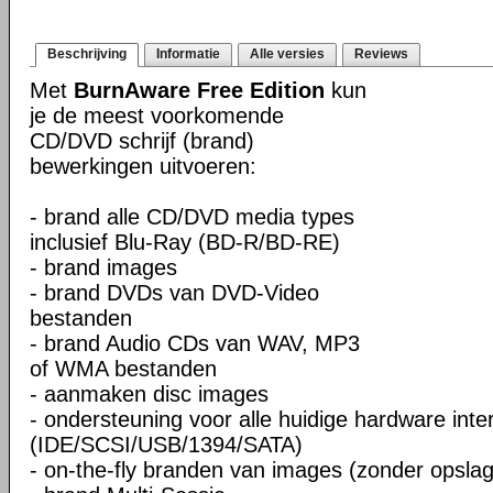
Beschrijving
Informatie
Alle versies
Reviews
Met
BurnAware Free Edition
kun
je de meest voorkomende
CD/DVD schrijf (brand)
bewerkingen uitvoeren:
- brand alle CD/DVD media types
inclusief Blu-Ray (BD-R/BD-RE)
- brand images
- brand DVDs van DVD-Video
bestanden
- brand Audio CDs van WAV, MP3
of WMA bestanden
- aanmaken disc images
- ondersteuning voor alle huidige hardware inte
(IDE/SCSI/USB/1394/SATA)
- on-the-fly branden van images (zonder opslag