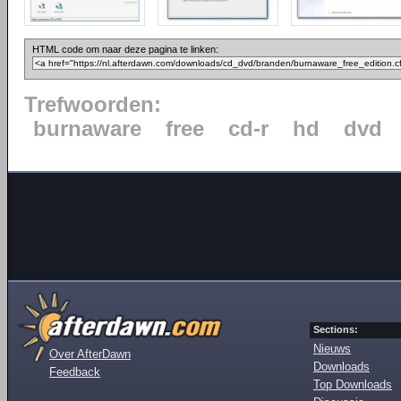
HTML code om naar deze pagina te linken:
Trefwoorden:
burnaware
free
cd-r
hd
dvd
Sections:
Nieuws
Over AfterDawn
Downloads
Feedback
Top Downloads