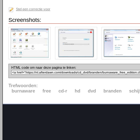
Stel een correctie voor
Screenshots:
HTML code om naar deze pagina te linken:
Trefwoorden:
burnaware
free
cd-r
hd
dvd
branden
schij