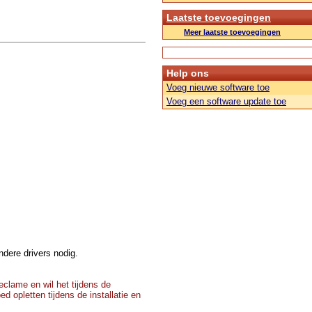
Laatste toevoegingen
Meer laatste toevoegingen
Help ons
Voeg nieuwe software toe
Voeg een software update toe
dere drivers nodig.
clame en wil het tijdens de
d opletten tijdens de installatie en