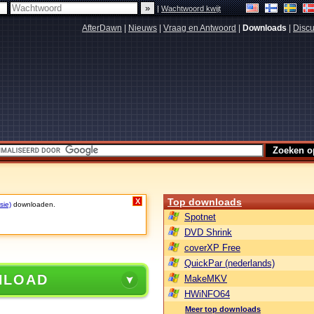
|
Wachtwoord kwijt
AfterDawn
|
Nieuws
|
Vraag en Antwoord
|
Downloads
|
Discu
Top downloads
X
sie)
downloaden.
Spotnet
DVD Shrink
coverXP Free
QuickPar (nederlands)
NLOAD
MakeMKV
HWiNFO64
Meer top downloads