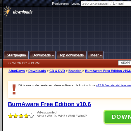
Registreren
|
Login:
Startpagina
Downloads
Top downloads
Meer
8/7/2026 12:19:13 PM
AfterDawn
>
Downloads
>
CD & DVD
>
Branden
>
BurnAware Free Edition v10.6
Dit is een oude versie van deze software. Je kunt ook de
v13.6 (laatste stabiele ver
BurnAware Free Edition v10.6
Ad-supported
DOW
Vista / Win10 / Win7 / Win8 / WinXP