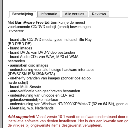
Beschrijving
Informatie
Alle versies
Reviews
Met
BurnAware Free Edition
kun je de meest
voorkomende CD/DVD schrijf (brand) bewerkingen
uitvoeren:
- brand alle CD/DVD media types inclusief Blu-Ray
(BD-R/BD-RE)
- brand images
- brand DVDs van DVD-Video bestanden
- brand Audio CDs van WAV, MP3 of WMA
bestanden
- aanmaken disc images
- ondersteuning voor alle huidige hardware interfaces
(IDE/SCSI/USB/1394/SATA)
- on-the-fly branden van images (zonder opslag op
harde schijf)
- brand Multi-Sessie
- auto-verificatie van geschreven bestanden
- ondersteuning van unicode en CD-Text
- gebruiksvriendelijke interface
- ondersteuning van Windows NT/2000/XP/Vista/7 (32 en 64 Bit), geen an
- Meertalig, w.o. Nederlands
Add-supported!
Vanaf versie 10.1 wordt de software ondersteund door re
installatie software van derden installeren. Het is dus een kwestie van goe
de vinkjes bij ongewenste items desgewenst verwijderen.