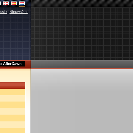
ssie
|
Nieuws2.nl