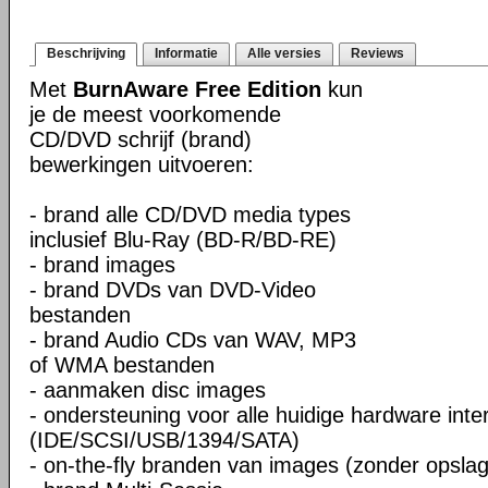
Beschrijving
Informatie
Alle versies
Reviews
Met
BurnAware Free Edition
kun
je de meest voorkomende
CD/DVD schrijf (brand)
bewerkingen uitvoeren:
- brand alle CD/DVD media types
inclusief Blu-Ray (BD-R/BD-RE)
- brand images
- brand DVDs van DVD-Video
bestanden
- brand Audio CDs van WAV, MP3
of WMA bestanden
- aanmaken disc images
- ondersteuning voor alle huidige hardware inte
(IDE/SCSI/USB/1394/SATA)
- on-the-fly branden van images (zonder opslag