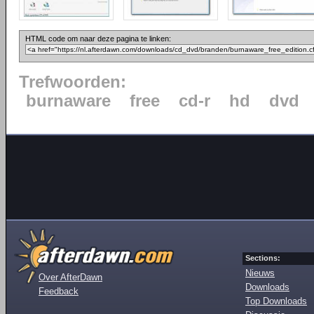
HTML code om naar deze pagina te linken:
Trefwoorden:
burnaware
free
cd-r
hd
dvd
Sections:
Nieuws
Over AfterDawn
Downloads
Feedback
Top Downloads