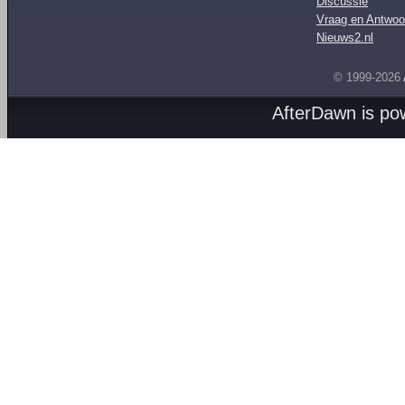
Discussie
Vraag en Antwoo
Nieuws2.nl
© 1999-2026
AfterDawn is p