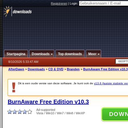
Registreren
|
Login:
Startpagina
Downloads
Top downloads
Meer
8/10/2026 5:33:47 AM
AfterDawn
>
Downloads
>
CD & DVD
>
Branden
>
BurnAware Free Edition v10.3
Dit is een oude versie van deze software. Je kunt ook de
v13.6 (laatste stabiele ver
BurnAware Free Edition v10.3
Ad-supported
DOW
Vista / Win10 / Win7 / Win8 / WinXP