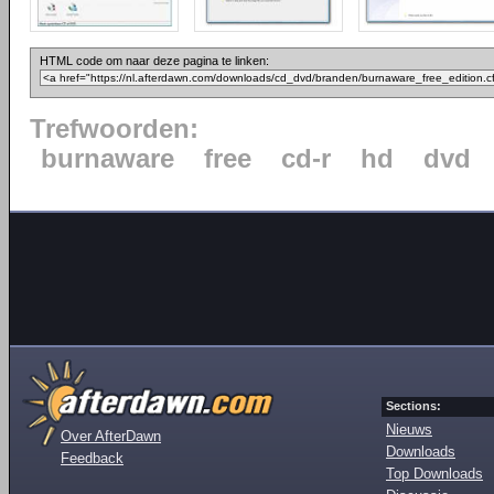
HTML code om naar deze pagina te linken:
Trefwoorden:
burnaware
free
cd-r
hd
dvd
Sections:
Nieuws
Over AfterDawn
Downloads
Feedback
Top Downloads