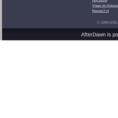
Discussie
Vraag en Antwoo
Nieuws2.nl
© 1999-2026
AfterDawn is p