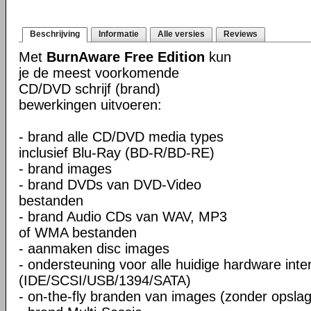
Beschrijving
Informatie
Alle versies
Reviews
Met
BurnAware Free Edition
kun
je de meest voorkomende
CD/DVD schrijf (brand)
bewerkingen uitvoeren:
- brand alle CD/DVD media types
inclusief Blu-Ray (BD-R/BD-RE)
- brand images
- brand DVDs van DVD-Video
bestanden
- brand Audio CDs van WAV, MP3
of WMA bestanden
- aanmaken disc images
- ondersteuning voor alle huidige hardware inte
(IDE/SCSI/USB/1394/SATA)
- on-the-fly branden van images (zonder opslag