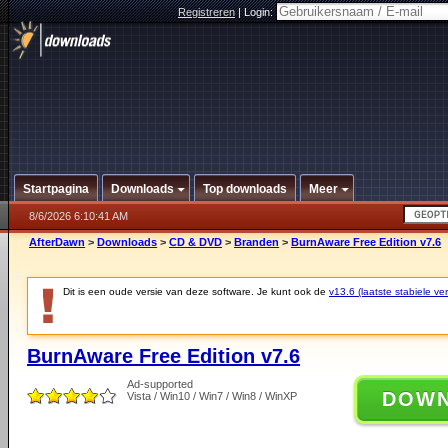
Registreren
|
Login:
Startpagina
Downloads
Top downloads
Meer
8/6/2026 6:10:41 AM
AfterDawn
>
Downloads
>
CD & DVD
>
Branden
>
BurnAware Free Edition v7.6
Dit is een oude versie van deze software. Je kunt ook de
v13.6 (laatste stabiele ver
BurnAware Free Edition v7.6
Ad-supported
DOW
Vista / Win10 / Win7 / Win8 / WinXP