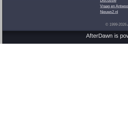
Discussie
Vraag en Antwoo
Nieuws2.nl
© 1999-2026
AfterDawn is p