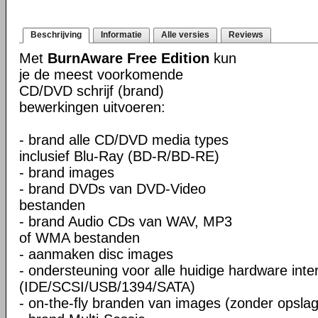
Beschrijving
Informatie
Alle versies
Reviews
Met
BurnAware Free Edition
kun
je de meest voorkomende
CD/DVD schrijf (brand)
bewerkingen uitvoeren:
- brand alle CD/DVD media types
inclusief Blu-Ray (BD-R/BD-RE)
- brand images
- brand DVDs van DVD-Video
bestanden
- brand Audio CDs van WAV, MP3
of WMA bestanden
- aanmaken disc images
- ondersteuning voor alle huidige hardware inte
(IDE/SCSI/USB/1394/SATA)
- on-the-fly branden van images (zonder opslag