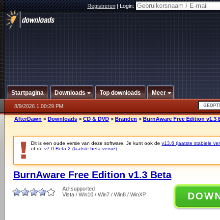
Registreren
|
Login:
Startpagina
Downloads
Top downloads
Meer
8/9/2026 1:00:29 PM
AfterDawn
>
Downloads
>
CD & DVD
>
Branden
>
BurnAware Free Edition v1.3 
Dit is een oude versie van deze software. Je kunt ook de
v13.6 (laatste stabiele ver
of de
v7.0 Beta 2 (laatste beta versie)
.
BurnAware Free Edition v1.3 Beta
Ad-supported
DOW
Vista / Win10 / Win7 / Win8 / WinXP