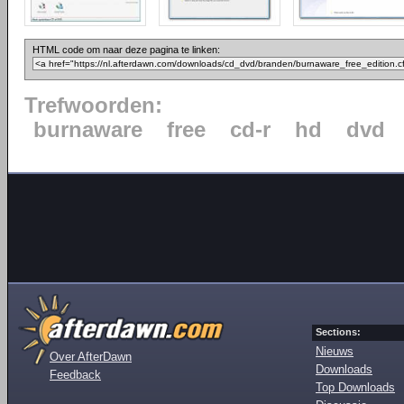
HTML code om naar deze pagina te linken:
Trefwoorden:
burnaware
free
cd-r
hd
dvd
Sections:
Nieuws
Over AfterDawn
Downloads
Feedback
Top Downloads