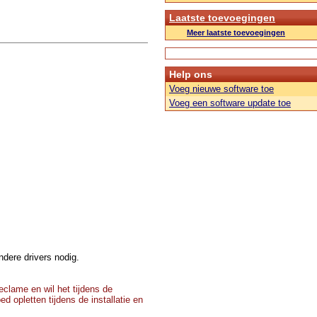
Laatste toevoegingen
Meer laatste toevoegingen
Help ons
Voeg nieuwe software toe
Voeg een software update toe
dere drivers nodig.
clame en wil het tijdens de
d opletten tijdens de installatie en