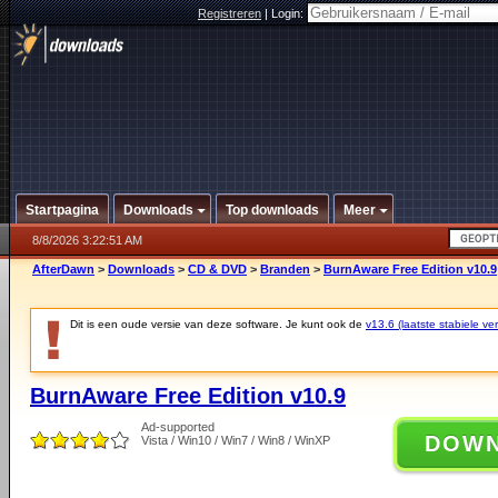
Registreren
|
Login:
Startpagina
Downloads
Top downloads
Meer
8/8/2026 3:22:51 AM
AfterDawn
>
Downloads
>
CD & DVD
>
Branden
>
BurnAware Free Edition v10.9
Dit is een oude versie van deze software. Je kunt ook de
v13.6 (laatste stabiele ver
BurnAware Free Edition v10.9
Ad-supported
DOW
Vista / Win10 / Win7 / Win8 / WinXP