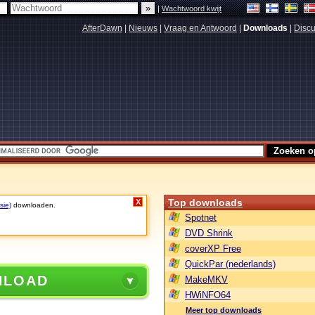
|
Wachtwoord kwijt
AfterDawn
|
Nieuws
|
Vraag en Antwoord
|
Downloads
|
Discu
Top downloads
X
sie)
downloaden.
Spotnet
DVD Shrink
coverXP Free
QuickPar (nederlands)
NLOAD
MakeMKV
HWiNFO64
Meer top downloads