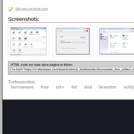
Stel een correctie voor
Screenshots:
HTML code om naar deze pagina te linken:
Trefwoorden:
burnaware
free
cd-r
hd
dvd
branden
schij