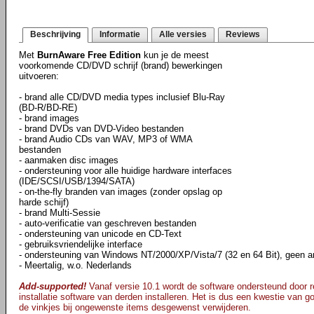
Beschrijving
Informatie
Alle versies
Reviews
Met
BurnAware Free Edition
kun je de meest
voorkomende CD/DVD schrijf (brand) bewerkingen
uitvoeren:
- brand alle CD/DVD media types inclusief Blu-Ray
(BD-R/BD-RE)
- brand images
- brand DVDs van DVD-Video bestanden
- brand Audio CDs van WAV, MP3 of WMA
bestanden
- aanmaken disc images
- ondersteuning voor alle huidige hardware interfaces
(IDE/SCSI/USB/1394/SATA)
- on-the-fly branden van images (zonder opslag op
harde schijf)
- brand Multi-Sessie
- auto-verificatie van geschreven bestanden
- ondersteuning van unicode en CD-Text
- gebruiksvriendelijke interface
- ondersteuning van Windows NT/2000/XP/Vista/7 (32 en 64 Bit), geen an
- Meertalig, w.o. Nederlands
Add-supported!
Vanaf versie 10.1 wordt de software ondersteund door re
installatie software van derden installeren. Het is dus een kwestie van goe
de vinkjes bij ongewenste items desgewenst verwijderen.