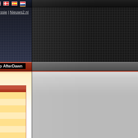
ssie
|
Nieuws2.nl