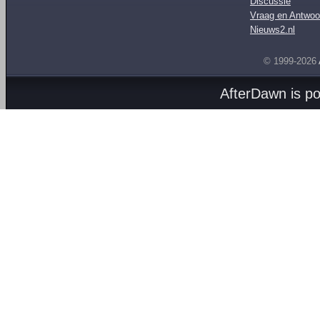
Discussie
Vraag en Antwoo
Nieuws2.nl
© 1999-2026
AfterDawn is p