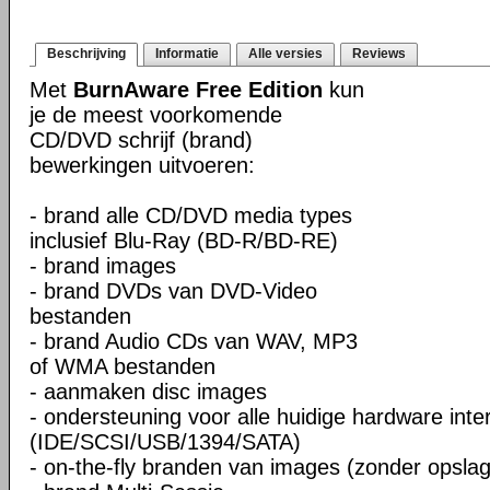
Beschrijving
Informatie
Alle versies
Reviews
Met
BurnAware Free Edition
kun
je de meest voorkomende
CD/DVD schrijf (brand)
bewerkingen uitvoeren:
- brand alle CD/DVD media types
inclusief Blu-Ray (BD-R/BD-RE)
- brand images
- brand DVDs van DVD-Video
bestanden
- brand Audio CDs van WAV, MP3
of WMA bestanden
- aanmaken disc images
- ondersteuning voor alle huidige hardware inte
(IDE/SCSI/USB/1394/SATA)
- on-the-fly branden van images (zonder opslag