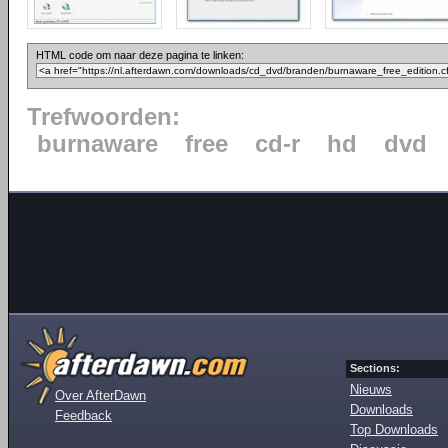
HTML code om naar deze pagina te linken:
Trefwoorden:
burnaware
free
cd-r
hd
dvd
Sections:
Nieuws
Over AfterDawn
Downloads
Feedback
Top Downloads