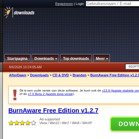
Registreren
|
Login:
Startpagina
Downloads
Top downloads
Meer
8/6/2026 10:24:05 AM
AfterDawn
>
Downloads
>
CD & DVD
>
Branden
>
BurnAware Free Edition v1.2.
Dit is een oude versie van deze software. Je kunt ook de
v13.6 (laatste stabiele ver
of de
v7.0 Beta 2 (laatste beta versie)
.
BurnAware Free Edition v1.2.7
Ad-supported
DOW
Vista / Win10 / Win7 / Win8 / WinXP