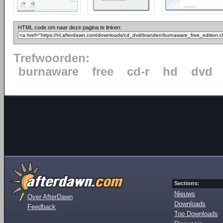
HTML code om naar deze pagina te linken:
Trefwoorden:
burnaware
free
cd-r
hd
dvd
Sections:
Nieuws
Over AfterDawn
Downloads
Feedback
Top Downloads