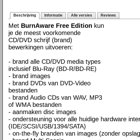
Beschrijving
Informatie
Alle versies
Reviews
Met
BurnAware Free Edition
kun
je de meest voorkomende
CD/DVD schrijf (brand)
bewerkingen uitvoeren:
- brand alle CD/DVD media types
inclusief Blu-Ray (BD-R/BD-RE)
- brand images
- brand DVDs van DVD-Video
bestanden
- brand Audio CDs van WAV, MP3
of WMA bestanden
- aanmaken disc images
- ondersteuning voor alle huidige hardware inte
(IDE/SCSI/USB/1394/SATA)
- on-the-fly branden van images (zonder opslag