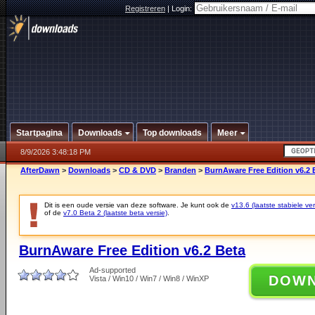
Registreren
|
Login:
Startpagina
Downloads
Top downloads
Meer
8/9/2026 3:48:18 PM
AfterDawn
>
Downloads
>
CD & DVD
>
Branden
>
BurnAware Free Edition v6.2 
Dit is een oude versie van deze software. Je kunt ook de
v13.6 (laatste stabiele ver
of de
v7.0 Beta 2 (laatste beta versie)
.
BurnAware Free Edition v6.2 Beta
Ad-supported
DOW
Vista / Win10 / Win7 / Win8 / WinXP