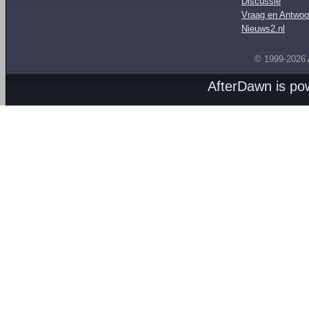
Discussie
Vraag en Antwoo
Nieuws2.nl
© 1999-2026
AfterDawn is p