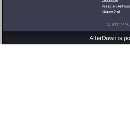
Discussie
Vraag en Antwoo
Nieuws2.nl
© 1999-2026
AfterDawn is p