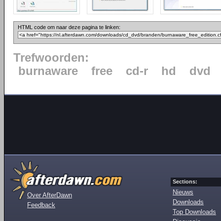
HTML code om naar deze pagina te linken:
Trefwoorden:
burnaware
free
cd-r
hd
dvd
Sections:
Nieuws
Over AfterDawn
Downloads
Feedback
Top Downloads