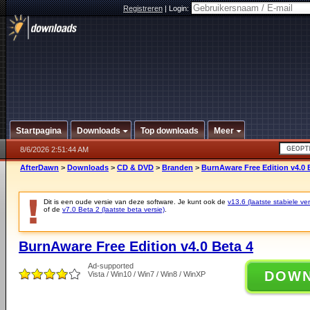
Registreren
|
Login:
Startpagina
Downloads
Top downloads
Meer
8/6/2026 2:51:44 AM
AfterDawn
>
Downloads
>
CD & DVD
>
Branden
>
BurnAware Free Edition v4.0 
Dit is een oude versie van deze software. Je kunt ook de
v13.6 (laatste stabiele ver
of de
v7.0 Beta 2 (laatste beta versie)
.
BurnAware Free Edition v4.0 Beta 4
Ad-supported
DOW
Vista / Win10 / Win7 / Win8 / WinXP