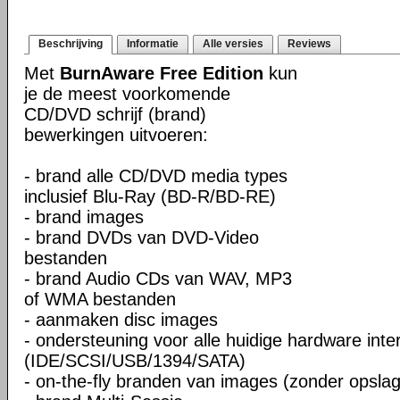
Beschrijving
Informatie
Alle versies
Reviews
Met
BurnAware Free Edition
kun
je de meest voorkomende
CD/DVD schrijf (brand)
bewerkingen uitvoeren:
- brand alle CD/DVD media types
inclusief Blu-Ray (BD-R/BD-RE)
- brand images
- brand DVDs van DVD-Video
bestanden
- brand Audio CDs van WAV, MP3
of WMA bestanden
- aanmaken disc images
- ondersteuning voor alle huidige hardware inte
(IDE/SCSI/USB/1394/SATA)
- on-the-fly branden van images (zonder opslag