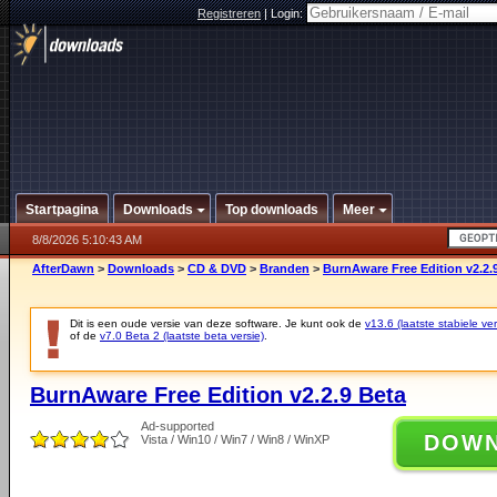
Registreren
|
Login:
Startpagina
Downloads
Top downloads
Meer
8/8/2026 5:10:43 AM
AfterDawn
>
Downloads
>
CD & DVD
>
Branden
>
BurnAware Free Edition v2.2.
Dit is een oude versie van deze software. Je kunt ook de
v13.6 (laatste stabiele ver
of de
v7.0 Beta 2 (laatste beta versie)
.
BurnAware Free Edition v2.2.9 Beta
Ad-supported
DOW
Vista / Win10 / Win7 / Win8 / WinXP