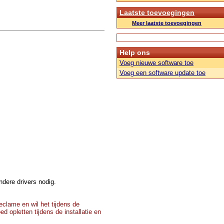
Laatste toevoegingen
Meer laatste toevoegingen
Help ons
Voeg nieuwe software toe
Voeg een software update toe
dere drivers nodig.
clame en wil het tijdens de
d opletten tijdens de installatie en