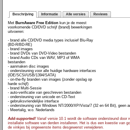
Beschrijving
Informatie
Alle versies
Reviews
Met
BurnAware Free Edition
kun je de meest
voorkomende CD/DVD schrijf (brand) bewerkingen
uitvoeren:
- brand alle CD/DVD media types inclusief Blu-Ray
(BD-R/BD-RE)
- brand images
- brand DVDs van DVD-Video bestanden
- brand Audio CDs van WAV, MP3 of WMA
bestanden
- aanmaken disc images
- ondersteuning voor alle huidige hardware interfaces
(IDE/SCSI/USB/1394/SATA)
- on-the-fly branden van images (zonder opslag op
harde schijf)
- brand Multi-Sessie
- auto-verificatie van geschreven bestanden
- ondersteuning van unicode en CD-Text
- gebruiksvriendelijke interface
- ondersteuning van Windows NT/2000/XP/Vista/7 (32 en 64 Bit), geen an
- Meertalig, w.o. Nederlands
Add-supported!
Vanaf versie 10.1 wordt de software ondersteund door re
installatie software van derden installeren. Het is dus een kwestie van goe
de vinkjes bij ongewenste items desgewenst verwijderen.