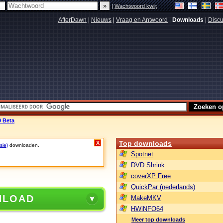
|
Wachtwoord kwijt
AfterDawn
|
Nieuws
|
Vraag en Antwoord
|
Downloads
|
Discu
9 Beta
Top downloads
X
sie)
downloaden.
Spotnet
DVD Shrink
coverXP Free
QuickPar (nederlands)
NLOAD
MakeMKV
HWiNFO64
Meer top downloads