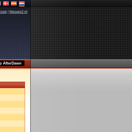
ssie
|
Nieuws2.nl