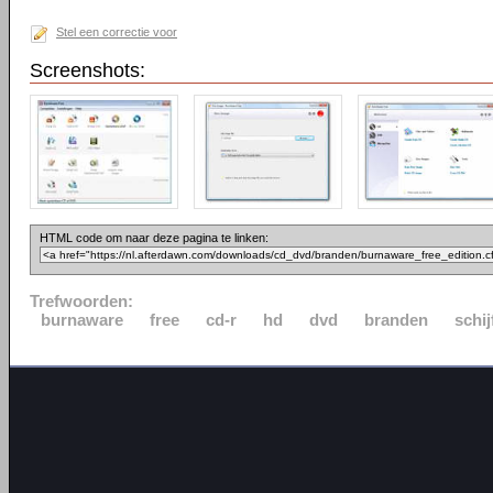
Stel een correctie voor
Screenshots:
HTML code om naar deze pagina te linken:
Trefwoorden:
burnaware
free
cd-r
hd
dvd
branden
schij