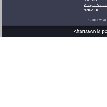
Discussie
Vraag en Antwoo
Nieuws2.nl
© 1999-2026
AfterDawn is p