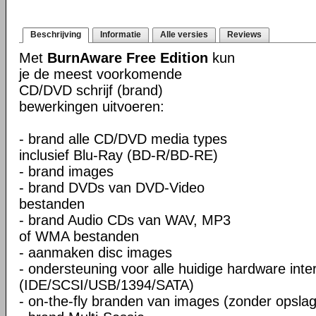
Beschrijving
Informatie
Alle versies
Reviews
Met
BurnAware Free Edition
kun
je de meest voorkomende
CD/DVD schrijf (brand)
bewerkingen uitvoeren:
- brand alle CD/DVD media types
inclusief Blu-Ray (BD-R/BD-RE)
- brand images
- brand DVDs van DVD-Video
bestanden
- brand Audio CDs van WAV, MP3
of WMA bestanden
- aanmaken disc images
- ondersteuning voor alle huidige hardware inte
(IDE/SCSI/USB/1394/SATA)
- on-the-fly branden van images (zonder opslag