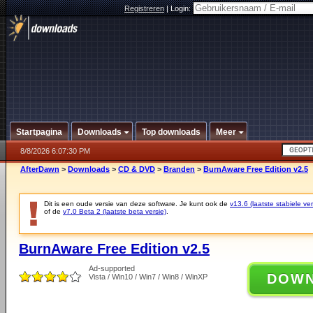
Registreren
|
Login:
Startpagina
Downloads
Top downloads
Meer
8/8/2026 6:07:30 PM
AfterDawn
>
Downloads
>
CD & DVD
>
Branden
>
BurnAware Free Edition v2.5
Dit is een oude versie van deze software. Je kunt ook de
v13.6 (laatste stabiele ver
of de
v7.0 Beta 2 (laatste beta versie)
.
BurnAware Free Edition v2.5
Ad-supported
DOW
Vista / Win10 / Win7 / Win8 / WinXP