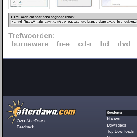
HTML code om naar deze pagina te linken:
Trefwoorden:
burnaware
free
cd-r
hd
dvd
Sections:
Nieuws
Over AfterDawn
Downloads
Feedback
Top Downloads