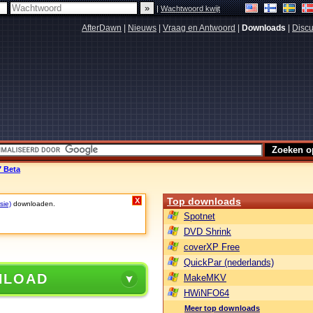
|
Wachtwoord kwijt
AfterDawn
|
Nieuws
|
Vraag en Antwoord
|
Downloads
|
Discu
7 Beta
Top downloads
X
sie)
downloaden.
Spotnet
DVD Shrink
coverXP Free
QuickPar (nederlands)
NLOAD
MakeMKV
HWiNFO64
Meer top downloads