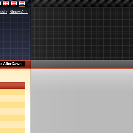
ssie
|
Nieuws2.nl