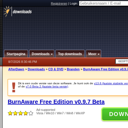
Registreren
|
Login:
Startpagina
Downloads
Top downloads
Meer
8/7/2026 8:30:46 PM
AfterDawn
>
Downloads
>
CD & DVD
>
Branden
>
BurnAware Free Edition v0.9.
Dit is een oude versie van deze software. Je kunt ook de
v13.6 (laatste stabiele ver
of de
v7.0 Beta 2 (laatste beta versie)
.
BurnAware Free Edition v0.9.7 Beta
Ad-supported
DOW
Vista / Win10 / Win7 / Win8 / WinXP