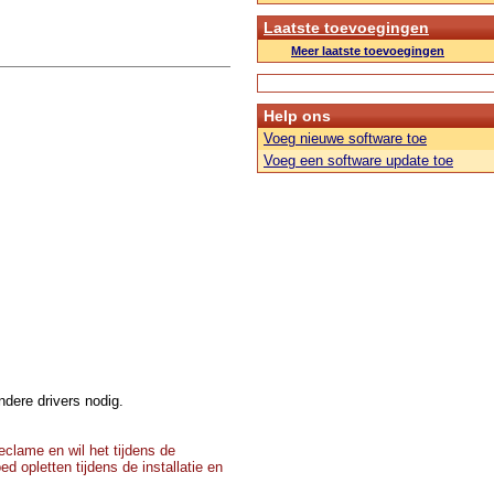
Laatste toevoegingen
Meer laatste toevoegingen
Help ons
Voeg nieuwe software toe
Voeg een software update toe
dere drivers nodig.
clame en wil het tijdens de
d opletten tijdens de installatie en