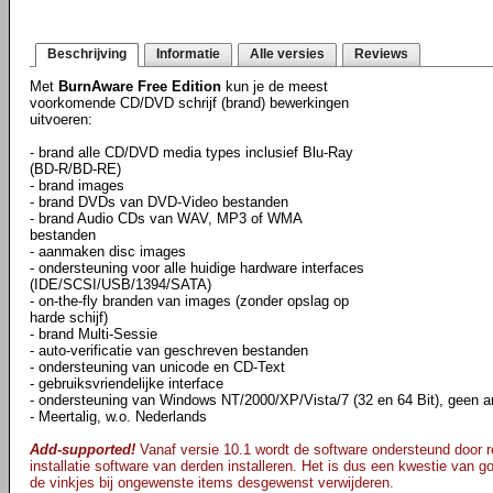
Beschrijving
Informatie
Alle versies
Reviews
Met
BurnAware Free Edition
kun je de meest
voorkomende CD/DVD schrijf (brand) bewerkingen
uitvoeren:
- brand alle CD/DVD media types inclusief Blu-Ray
(BD-R/BD-RE)
- brand images
- brand DVDs van DVD-Video bestanden
- brand Audio CDs van WAV, MP3 of WMA
bestanden
- aanmaken disc images
- ondersteuning voor alle huidige hardware interfaces
(IDE/SCSI/USB/1394/SATA)
- on-the-fly branden van images (zonder opslag op
harde schijf)
- brand Multi-Sessie
- auto-verificatie van geschreven bestanden
- ondersteuning van unicode en CD-Text
- gebruiksvriendelijke interface
- ondersteuning van Windows NT/2000/XP/Vista/7 (32 en 64 Bit), geen an
- Meertalig, w.o. Nederlands
Add-supported!
Vanaf versie 10.1 wordt de software ondersteund door re
installatie software van derden installeren. Het is dus een kwestie van goe
de vinkjes bij ongewenste items desgewenst verwijderen.