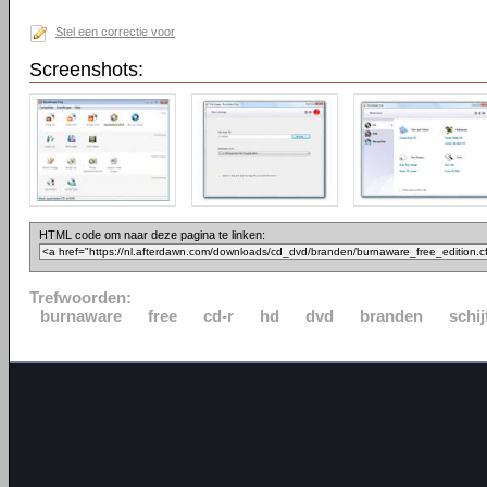
Stel een correctie voor
Screenshots:
HTML code om naar deze pagina te linken:
Trefwoorden:
burnaware
free
cd-r
hd
dvd
branden
schij