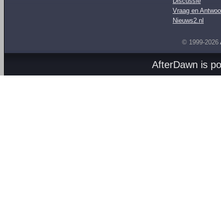
Discussie
Vraag en Antwoo
Nieuws2.nl
© 1999-2026
AfterDawn is p