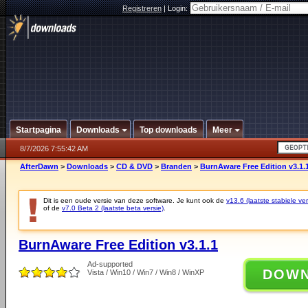
Registreren
|
Login:
Startpagina
Downloads
Top downloads
Meer
8/7/2026 7:55:42 AM
AfterDawn
>
Downloads
>
CD & DVD
>
Branden
>
BurnAware Free Edition v3.1.
Dit is een oude versie van deze software. Je kunt ook de
v13.6 (laatste stabiele ver
of de
v7.0 Beta 2 (laatste beta versie)
.
BurnAware Free Edition v3.1.1
Ad-supported
DOW
Vista / Win10 / Win7 / Win8 / WinXP