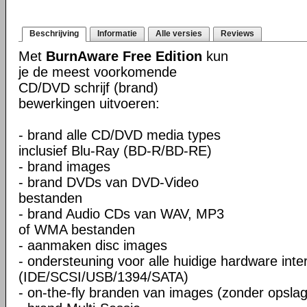
Beschrijving
Informatie
Alle versies
Reviews
Met
BurnAware Free Edition
kun
je de meest voorkomende
CD/DVD schrijf (brand)
bewerkingen uitvoeren:
- brand alle CD/DVD media types
inclusief Blu-Ray (BD-R/BD-RE)
- brand images
- brand DVDs van DVD-Video
bestanden
- brand Audio CDs van WAV, MP3
of WMA bestanden
- aanmaken disc images
- ondersteuning voor alle huidige hardware inte
(IDE/SCSI/USB/1394/SATA)
- on-the-fly branden van images (zonder opslag