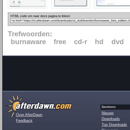
HTML code om naar deze pagina te linken:
Trefwoorden:
burnaware
free
cd-r
hd
dvd
Sections:
Nieuws
Over AfterDawn
Downloads
Feedback
Top Downloads