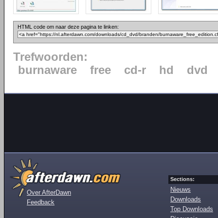
HTML code om naar deze pagina te linken:
Trefwoorden:
burnaware
free
cd-r
hd
dvd
Sections:
Nieuws
Over AfterDawn
Downloads
Feedback
Top Downloads