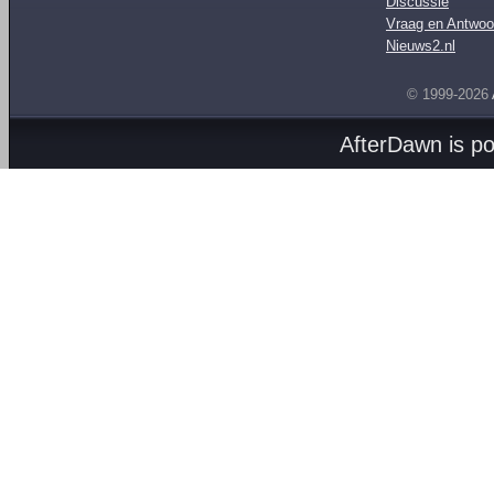
Discussie
Vraag en Antwoo
Nieuws2.nl
© 1999-2026
AfterDawn is p