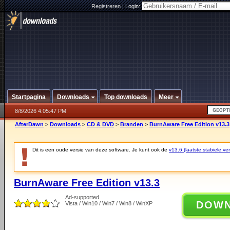
Registreren
|
Login:
Startpagina
Downloads
Top downloads
Meer
8/8/2026 4:05:47 PM
AfterDawn
>
Downloads
>
CD & DVD
>
Branden
>
BurnAware Free Edition v13.3
Dit is een oude versie van deze software. Je kunt ook de
v13.6 (laatste stabiele ver
BurnAware Free Edition v13.3
Ad-supported
DOW
Vista / Win10 / Win7 / Win8 / WinXP