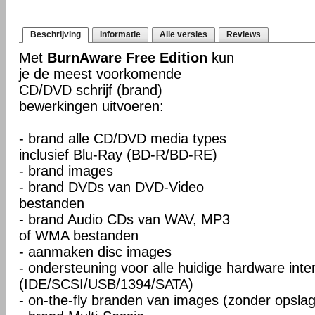
Beschrijving
Informatie
Alle versies
Reviews
Met
BurnAware Free Edition
kun
je de meest voorkomende
CD/DVD schrijf (brand)
bewerkingen uitvoeren:
- brand alle CD/DVD media types
inclusief Blu-Ray (BD-R/BD-RE)
- brand images
- brand DVDs van DVD-Video
bestanden
- brand Audio CDs van WAV, MP3
of WMA bestanden
- aanmaken disc images
- ondersteuning voor alle huidige hardware inte
(IDE/SCSI/USB/1394/SATA)
- on-the-fly branden van images (zonder opslag