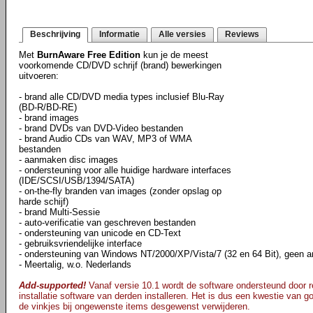
Beschrijving
Informatie
Alle versies
Reviews
Met
BurnAware Free Edition
kun je de meest
voorkomende CD/DVD schrijf (brand) bewerkingen
uitvoeren:
- brand alle CD/DVD media types inclusief Blu-Ray
(BD-R/BD-RE)
- brand images
- brand DVDs van DVD-Video bestanden
- brand Audio CDs van WAV, MP3 of WMA
bestanden
- aanmaken disc images
- ondersteuning voor alle huidige hardware interfaces
(IDE/SCSI/USB/1394/SATA)
- on-the-fly branden van images (zonder opslag op
harde schijf)
- brand Multi-Sessie
- auto-verificatie van geschreven bestanden
- ondersteuning van unicode en CD-Text
- gebruiksvriendelijke interface
- ondersteuning van Windows NT/2000/XP/Vista/7 (32 en 64 Bit), geen an
- Meertalig, w.o. Nederlands
Add-supported!
Vanaf versie 10.1 wordt de software ondersteund door re
installatie software van derden installeren. Het is dus een kwestie van goe
de vinkjes bij ongewenste items desgewenst verwijderen.