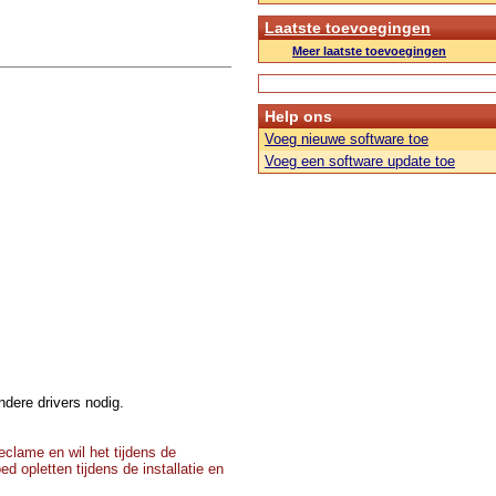
Laatste toevoegingen
Meer laatste toevoegingen
Help ons
Voeg nieuwe software toe
Voeg een software update toe
dere drivers nodig.
clame en wil het tijdens de
d opletten tijdens de installatie en