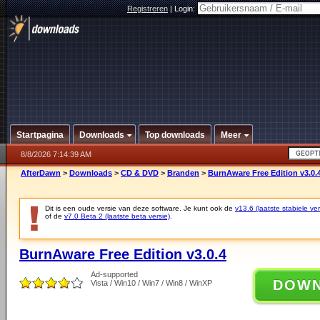
Registreren
|
Login:
Startpagina
Downloads
Top downloads
Meer
8/8/2026 7:14:39 AM
AfterDawn
>
Downloads
>
CD & DVD
>
Branden
>
BurnAware Free Edition v3.0.
Dit is een oude versie van deze software. Je kunt ook de
v13.6 (laatste stabiele ver
of de
v7.0 Beta 2 (laatste beta versie)
.
BurnAware Free Edition v3.0.4
Ad-supported
DOW
Vista / Win10 / Win7 / Win8 / WinXP