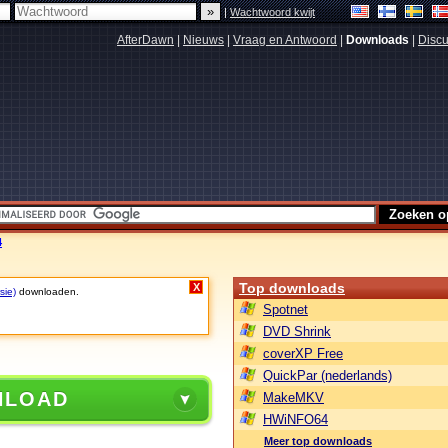
|
Wachtwoord kwijt
AfterDawn
|
Nieuws
|
Vraag en Antwoord
|
Downloads
|
Discu
4
Top downloads
X
sie)
downloaden.
Spotnet
DVD Shrink
coverXP Free
QuickPar (nederlands)
NLOAD
MakeMKV
HWiNFO64
Meer top downloads