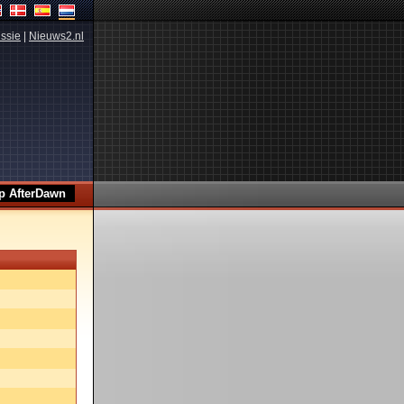
ssie
|
Nieuws2.nl