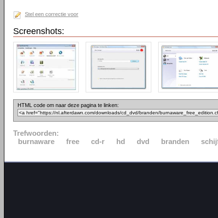
Stel een correctie voor
Screenshots:
HTML code om naar deze pagina te linken:
Trefwoorden:
burnaware
free
cd-r
hd
dvd
branden
schij