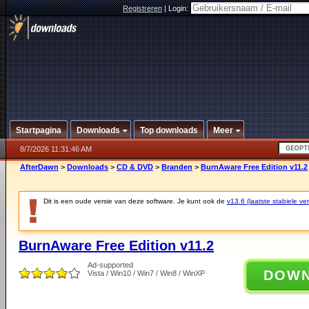
Registreren
|
Login:
Startpagina
Downloads
Top downloads
Meer
8/7/2026 11:31:46 AM
AfterDawn
>
Downloads
>
CD & DVD
>
Branden
>
BurnAware Free Edition v11.2
Dit is een oude versie van deze software. Je kunt ook de
v13.6 (laatste stabiele ver
BurnAware Free Edition v11.2
Ad-supported
DOW
Vista / Win10 / Win7 / Win8 / WinXP