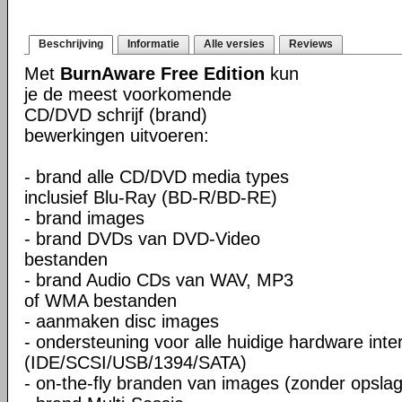
Beschrijving
Informatie
Alle versies
Reviews
Met
BurnAware Free Edition
kun
je de meest voorkomende
CD/DVD schrijf (brand)
bewerkingen uitvoeren:
- brand alle CD/DVD media types
inclusief Blu-Ray (BD-R/BD-RE)
- brand images
- brand DVDs van DVD-Video
bestanden
- brand Audio CDs van WAV, MP3
of WMA bestanden
- aanmaken disc images
- ondersteuning voor alle huidige hardware inte
(IDE/SCSI/USB/1394/SATA)
- on-the-fly branden van images (zonder opslag