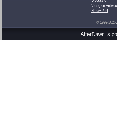
Discussie
Vraag en Antwoo
Nieuws2.nl
© 1999-2026
AfterDawn is p