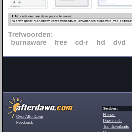
HTML code om naar deze pagina te linken:
Trefwoorden:
burnaware
free
cd-r
hd
dvd
Sections:
Nieuws
Over AfterDawn
Downloads
Feedback
Top Downloads