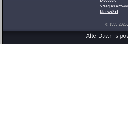
Discussie
Vraag en Antwoo
Nieuws2.nl
© 1999-2026
AfterDawn is p