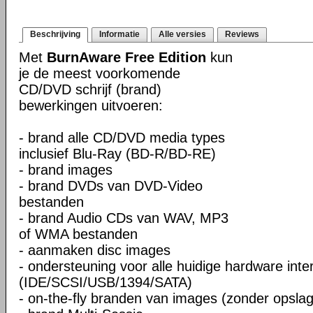
Beschrijving
Informatie
Alle versies
Reviews
Met
BurnAware Free Edition
kun
je de meest voorkomende
CD/DVD schrijf (brand)
bewerkingen uitvoeren:
- brand alle CD/DVD media types
inclusief Blu-Ray (BD-R/BD-RE)
- brand images
- brand DVDs van DVD-Video
bestanden
- brand Audio CDs van WAV, MP3
of WMA bestanden
- aanmaken disc images
- ondersteuning voor alle huidige hardware inte
(IDE/SCSI/USB/1394/SATA)
- on-the-fly branden van images (zonder opslag