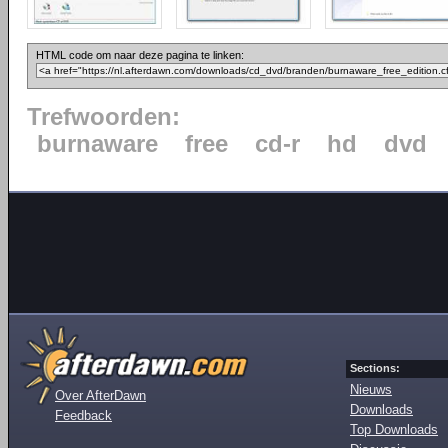
HTML code om naar deze pagina te linken:
Trefwoorden:
burnaware
free
cd-r
hd
dvd
Sections:
Nieuws
Over AfterDawn
Downloads
Feedback
Top Downloads