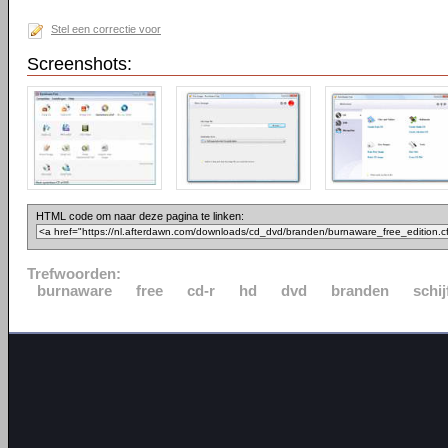
Stel een correctie voor
Screenshots:
HTML code om naar deze pagina te linken:
Trefwoorden:
burnaware
free
cd-r
hd
dvd
branden
schij