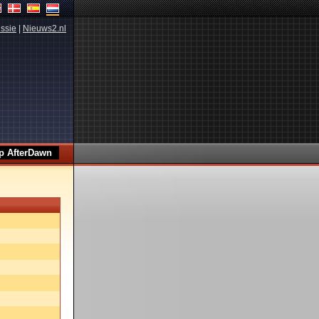
ssie
|
Nieuws2.nl