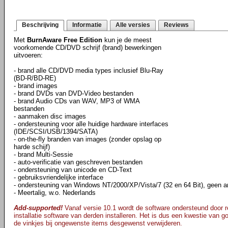
Beschrijving
Informatie
Alle versies
Reviews
Met
BurnAware Free Edition
kun je de meest
voorkomende CD/DVD schrijf (brand) bewerkingen
uitvoeren:
- brand alle CD/DVD media types inclusief Blu-Ray
(BD-R/BD-RE)
- brand images
- brand DVDs van DVD-Video bestanden
- brand Audio CDs van WAV, MP3 of WMA
bestanden
- aanmaken disc images
- ondersteuning voor alle huidige hardware interfaces
(IDE/SCSI/USB/1394/SATA)
- on-the-fly branden van images (zonder opslag op
harde schijf)
- brand Multi-Sessie
- auto-verificatie van geschreven bestanden
- ondersteuning van unicode en CD-Text
- gebruiksvriendelijke interface
- ondersteuning van Windows NT/2000/XP/Vista/7 (32 en 64 Bit), geen an
- Meertalig, w.o. Nederlands
Add-supported!
Vanaf versie 10.1 wordt de software ondersteund door re
installatie software van derden installeren. Het is dus een kwestie van goe
de vinkjes bij ongewenste items desgewenst verwijderen.