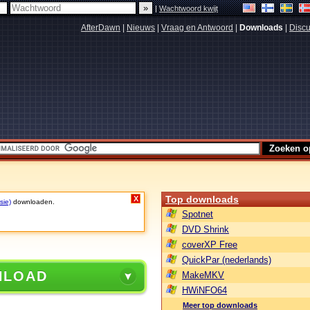
|
Wachtwoord kwijt
AfterDawn
|
Nieuws
|
Vraag en Antwoord
|
Downloads
|
Discu
Top downloads
X
sie)
downloaden.
Spotnet
DVD Shrink
coverXP Free
QuickPar (nederlands)
NLOAD
MakeMKV
HWiNFO64
Meer top downloads