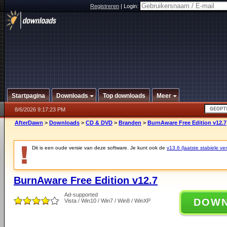
Registreren
|
Login:
Startpagina
Downloads
Top downloads
Meer
8/6/2026 9:17:23 PM
AfterDawn
>
Downloads
>
CD & DVD
>
Branden
>
BurnAware Free Edition v12.7
Dit is een oude versie van deze software. Je kunt ook de
v13.6 (laatste stabiele ver
BurnAware Free Edition v12.7
Ad-supported
DOW
Vista / Win10 / Win7 / Win8 / WinXP