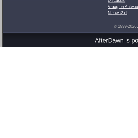
Discussie
Vraag en Antwoo
Nieuws2.nl
© 1999-2026
AfterDawn is p