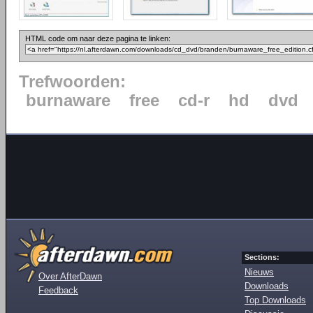
HTML code om naar deze pagina te linken:
Trefwoorden:
burnaware
free
cd-r
hd
dvd
Sections:
Nieuws
Over AfterDawn
Downloads
Feedback
Top Downloads