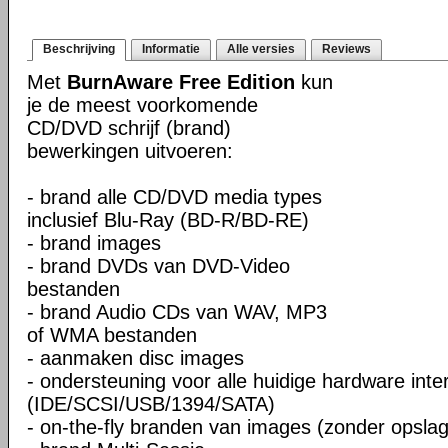
Beschrijving
Informatie
Alle versies
Reviews
Met
BurnAware Free Edition
kun
je de meest voorkomende
CD/DVD schrijf (brand)
bewerkingen uitvoeren:
- brand alle CD/DVD media types
inclusief Blu-Ray (BD-R/BD-RE)
- brand images
- brand DVDs van DVD-Video
bestanden
- brand Audio CDs van WAV, MP3
of WMA bestanden
- aanmaken disc images
- ondersteuning voor alle huidige hardware inte
(IDE/SCSI/USB/1394/SATA)
- on-the-fly branden van images (zonder opslag