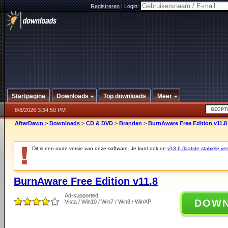
Registreren
|
Login:
Startpagina
Downloads
Top downloads
Meer
8/8/2026 3:34:50 PM
AfterDawn
>
Downloads
>
CD & DVD
>
Branden
>
BurnAware Free Edition v11.8
Dit is een oude versie van deze software. Je kunt ook de
v13.6 (laatste stabiele ver
BurnAware Free Edition v11.8
Ad-supported
DOW
Vista / Win10 / Win7 / Win8 / WinXP