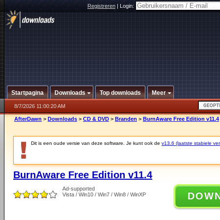
Registreren
|
Login:
Startpagina
Downloads
Top downloads
Meer
8/7/2026 11:00:20 AM
AfterDawn
>
Downloads
>
CD & DVD
>
Branden
>
BurnAware Free Edition v11.4
Dit is een oude versie van deze software. Je kunt ook de
v13.6 (laatste stabiele ver
BurnAware Free Edition v11.4
Ad-supported
DOW
Vista / Win10 / Win7 / Win8 / WinXP