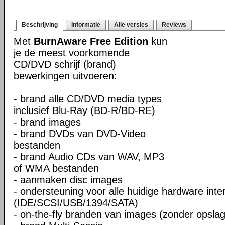
Beschrijving
Informatie
Alle versies
Reviews
Met
BurnAware Free Edition
kun
je de meest voorkomende
CD/DVD schrijf (brand)
bewerkingen uitvoeren:
- brand alle CD/DVD media types
inclusief Blu-Ray (BD-R/BD-RE)
- brand images
- brand DVDs van DVD-Video
bestanden
- brand Audio CDs van WAV, MP3
of WMA bestanden
- aanmaken disc images
- ondersteuning voor alle huidige hardware inte
(IDE/SCSI/USB/1394/SATA)
- on-the-fly branden van images (zonder opslag