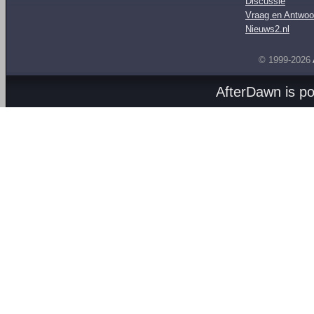
Discussie
Vraag en Antwoo
Nieuws2.nl
© 1999-2026
AfterDawn is p