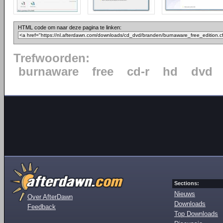
HTML code om naar deze pagina te linken:
Trefwoorden:
burnaware
free
cd-r
hd
dvd
Sections:
Nieuws
Over AfterDawn
Downloads
Feedback
Top Downloads