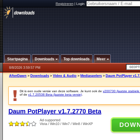
Registreren
|
Login:
Startpagina
Downloads
Top downloads
Meer
8/8/2026 3:59:57 PM
AfterDawn
>
Downloads
>
Video & Audio
>
Mediaspelers
>
Daum PotPlayer v1.7
Dit is een oude versie van deze software. Je kunt ook de
v200730 (laatste stabiele 
of de
v1.7.20538 Beta (laatste beta versie)
.
Daum PotPlayer v1.7.2770 Beta
Ad-supported
DOW
Vista / Win10 / Win7 / Win8 / WinXP