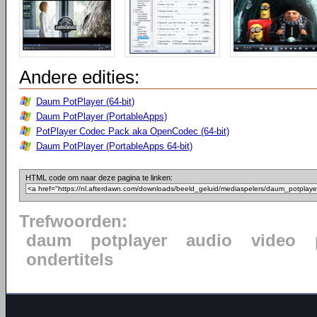
Andere edities:
Daum PotPlayer (64-bit)
Daum PotPlayer (PortableApps)
PotPlayer Codec Pack aka OpenCodec (64-bit)
Daum PotPlayer (PortableApps 64-bit)
HTML code om naar deze pagina te linken:
Trefwoorden:
daum
potplayer
audio
video
ondertitels