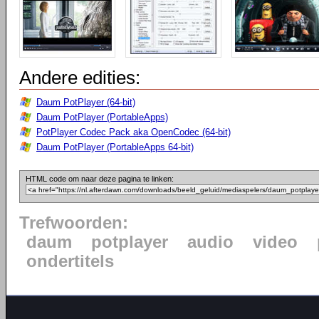
Andere edities:
Daum PotPlayer (64-bit)
Daum PotPlayer (PortableApps)
PotPlayer Codec Pack aka OpenCodec (64-bit)
Daum PotPlayer (PortableApps 64-bit)
HTML code om naar deze pagina te linken:
Trefwoorden:
daum
potplayer
audio
video
ondertitels