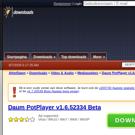
Registreren
|
Login:
Startpagina
Downloads
Top downloads
Meer
8/7/2026 6:17:35 AM
AfterDawn
>
Downloads
>
Video & Audio
>
Mediaspelers
>
Daum PotPlayer v1.6
Dit is een oude versie van deze software. Je kunt ook de
v200730 (laatste stabiele 
of de
v1.7.20538 Beta (laatste beta versie)
.
Daum PotPlayer v1.6.52334 Beta
Ad-supported
DOW
Vista / Win10 / Win7 / Win8 / WinXP