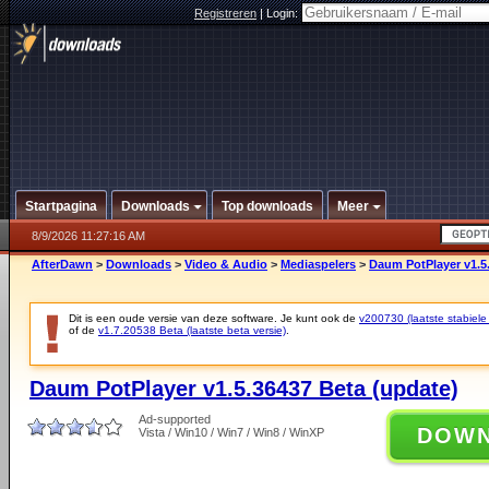
Registreren
|
Login:
Startpagina
Downloads
Top downloads
Meer
8/9/2026 11:27:16 AM
AfterDawn
>
Downloads
>
Video & Audio
>
Mediaspelers
>
Daum PotPlayer v1.5
Dit is een oude versie van deze software. Je kunt ook de
v200730 (laatste stabiele 
of de
v1.7.20538 Beta (laatste beta versie)
.
Daum PotPlayer v1.5.36437 Beta (update)
Ad-supported
DOW
Vista / Win10 / Win7 / Win8 / WinXP