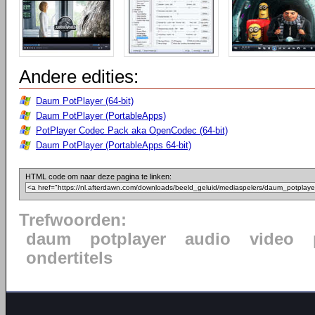
Andere edities:
Daum PotPlayer (64-bit)
Daum PotPlayer (PortableApps)
PotPlayer Codec Pack aka OpenCodec (64-bit)
Daum PotPlayer (PortableApps 64-bit)
HTML code om naar deze pagina te linken:
Trefwoorden:
daum
potplayer
audio
video
ondertitels