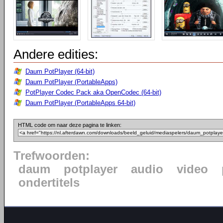
Andere edities:
Daum PotPlayer (64-bit)
Daum PotPlayer (PortableApps)
PotPlayer Codec Pack aka OpenCodec (64-bit)
Daum PotPlayer (PortableApps 64-bit)
HTML code om naar deze pagina te linken:
Trefwoorden:
daum
potplayer
audio
video
ondertitels