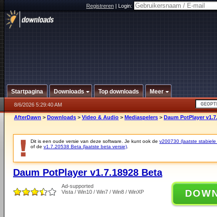
Registreren
|
Login:
Startpagina
Downloads
Top downloads
Meer
8/6/2026 5:29:40 AM
AfterDawn
>
Downloads
>
Video & Audio
>
Mediaspelers
>
Daum PotPlayer v1.7
Dit is een oude versie van deze software. Je kunt ook de
v200730 (laatste stabiele 
of de
v1.7.20538 Beta (laatste beta versie)
.
Daum PotPlayer v1.7.18928 Beta
Ad-supported
DOW
Vista / Win10 / Win7 / Win8 / WinXP