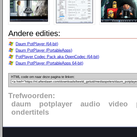
Andere edities:
Daum PotPlayer (64-bit)
Daum PotPlayer (PortableApps)
PotPlayer Codec Pack aka OpenCodec (64-bit)
Daum PotPlayer (PortableApps 64-bit)
HTML code om naar deze pagina te linken:
Trefwoorden:
daum
potplayer
audio
video
ondertitels