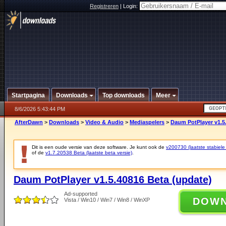
Registreren
|
Login:
Startpagina
Downloads
Top downloads
Meer
8/6/2026 5:43:44 PM
AfterDawn
>
Downloads
>
Video & Audio
>
Mediaspelers
>
Daum PotPlayer v1.5
Dit is een oude versie van deze software. Je kunt ook de
v200730 (laatste stabiele 
of de
v1.7.20538 Beta (laatste beta versie)
.
Daum PotPlayer v1.5.40816 Beta (update)
Ad-supported
DOW
Vista / Win10 / Win7 / Win8 / WinXP