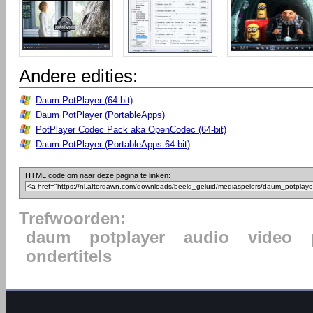
Andere edities:
Daum PotPlayer (64-bit)
Daum PotPlayer (PortableApps)
PotPlayer Codec Pack aka OpenCodec (64-bit)
Daum PotPlayer (PortableApps 64-bit)
HTML code om naar deze pagina te linken:
Trefwoorden:
daum
potplayer
audio
video
ondertitels