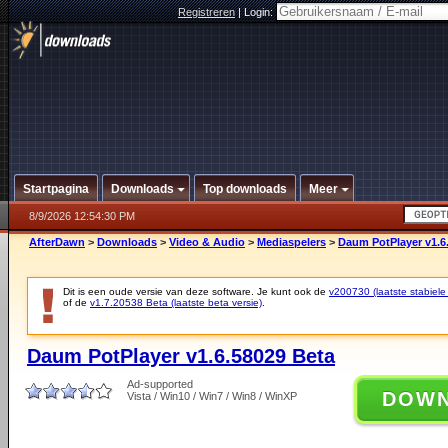
Registreren
|
Login:
Startpagina
Downloads
Top downloads
Meer
8/9/2026 12:54:30 PM
AfterDawn
>
Downloads
>
Video & Audio
>
Mediaspelers
>
Daum PotPlayer v1.6
Dit is een oude versie van deze software. Je kunt ook de
v200730 (laatste stabiele 
of de
v1.7.20538 Beta (laatste beta versie)
.
Daum PotPlayer v1.6.58029 Beta
Ad-supported
DOW
Vista / Win10 / Win7 / Win8 / WinXP