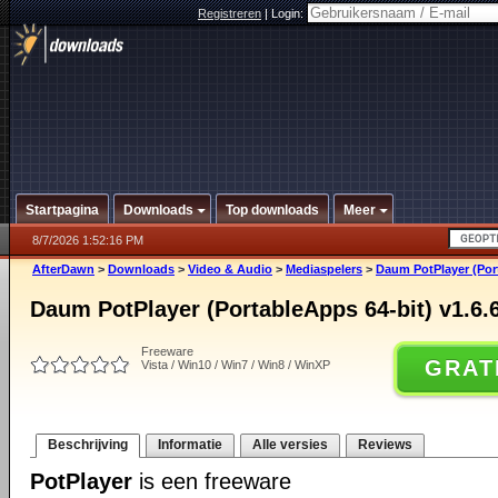
Registreren
|
Login:
Startpagina
Downloads
Top downloads
Meer
8/7/2026 1:52:16 PM
AfterDawn
>
Downloads
>
Video & Audio
>
Mediaspelers
>
Daum PotPlayer (Port
Daum PotPlayer (PortableApps 64-bit) v1.6.
Freeware
GRAT
Vista / Win10 / Win7 / Win8 / WinXP
Beschrijving
Informatie
Alle versies
Reviews
PotPlayer
is een freeware