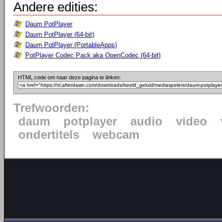
Andere edities:
Daum PotPlayer
Daum PotPlayer (64-bit)
Daum PotPlayer (PortableApps)
PotPlayer Codec Pack aka OpenCodec (64-bit)
HTML code om naar deze pagina te linken:
Trefwoorden:
daum
potplayer
audio
video
ondertitels
webcam