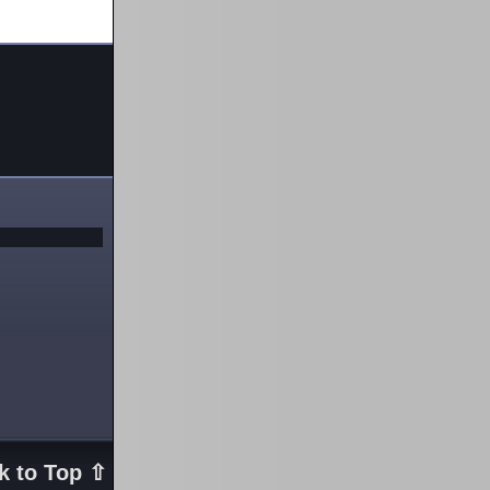
k to Top ⇧