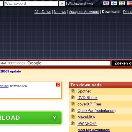
|
Wachtwoord kwijt
AfterDawn
|
Nieuws
|
Vraag en Antwoord
|
Downloads
|
Discu
.28569 update
Top downloads
X
versie)
downloaden.
Spotnet
DVD Shrink
coverXP Free
QuickPar (nederlands)
NLOAD
MakeMKV
HWiNFO64
Meer top downloads