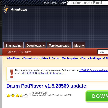
Registreren
|
Login:
Startpagina
Downloads
Top downloads
Meer
8/8/2026 5:35:00 PM
AfterDawn
>
Downloads
>
Video & Audio
>
Mediaspelers
>
Daum PotPlayer v1.5
Dit is een oude versie van deze software. Je kunt ook de
v200730 (laatste stabiele 
of de
v1.7.20538 Beta (laatste beta versie)
.
Daum PotPlayer v1.5.28569 update
Ad-supported
DOW
Vista / Win10 / Win7 / Win8 / WinXP