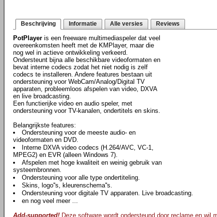
Beschrijving
Informatie
Alle versies
Reviews
PotPlayer
is een freeware multimediaspeler dat veel
overeenkomsten heeft met de KMPlayer, maar die
nog wel in actieve ontwikkeling verkeerd.
Ondersteunt bijna alle beschikbare videoformaten en
bevat interne codecs zodat het niet nodig is zelf
codecs te installeren. Andere features bestaan uit
ondersteuning voor WebCam/Analog/Digital TV
apparaten, probleemloos afspelen van video, DXVA
en live broadcasting.
Een functierijke video en audio speler, met
ondersteuning voor TV-kanalen, ondertitels en skins.
Belangrijkste features:
Ondersteuning voor de meeste audio- en
videoformaten en DVD.
Interne DXVA video codecs (H.264/AVC, VC-1,
MPEG2) en EVR (alleen Windows 7).
Afspelen met hoge kwaliteit en weinig gebruik van
systeembronnen.
Ondersteuning voor alle type ondertiteling.
Skins, logo''s, kleurenschema''s.
Ondersteuning voor digitale TV apparaten. Live broadcasting.
en nog veel meer ...
Add-supported!
Deze software wordt ondersteund door reclame en wil mog