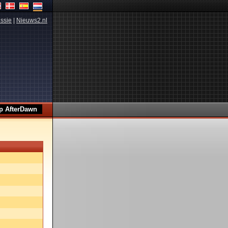
ssie
|
Nieuws2.nl