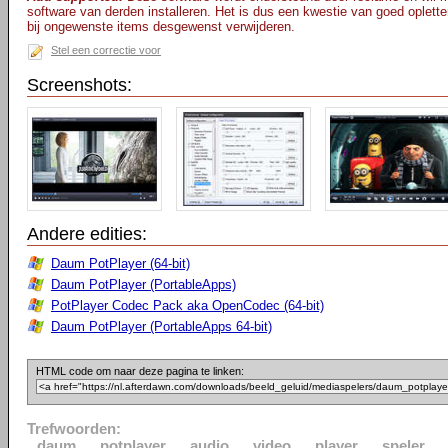
software van derden installeren. Het is dus een kwestie van goed opletten
bij ongewenste items desgewenst verwijderen.
Stel een correctie voor
Screenshots:
Andere edities:
Daum PotPlayer (64-bit)
Daum PotPlayer (PortableApps)
PotPlayer Codec Pack aka OpenCodec (64-bit)
Daum PotPlayer (PortableApps 64-bit)
HTML code om naar deze pagina te linken:
Trefwoorden:
daum
potplayer
audio
video
player
speler