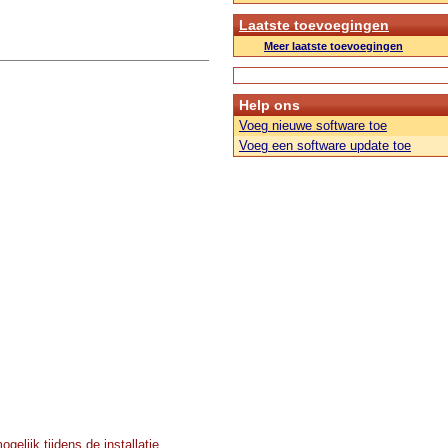
Laatste toevoegingen
Meer laatste toevoegingen
Help ons
Voeg nieuwe software toe
Voeg een software update toe
elijk tijdens de installatie