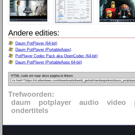
Andere edities:
Daum PotPlayer (64-bit)
Daum PotPlayer (PortableApps)
PotPlayer Codec Pack aka OpenCodec (64-bit)
Daum PotPlayer (PortableApps 64-bit)
HTML code om naar deze pagina te linken:
Trefwoorden:
daum
potplayer
audio
video
ondertitels