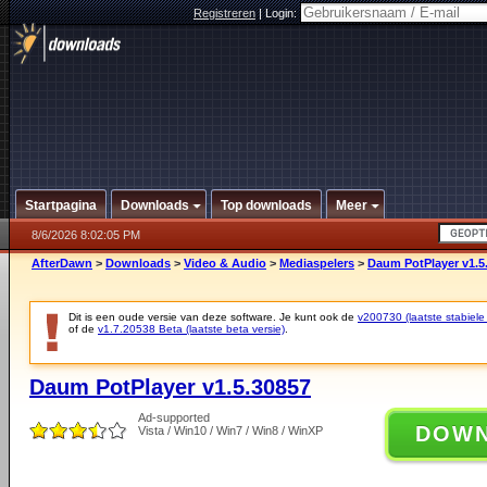
Registreren
|
Login:
Startpagina
Downloads
Top downloads
Meer
8/6/2026 8:02:05 PM
AfterDawn
>
Downloads
>
Video & Audio
>
Mediaspelers
>
Daum PotPlayer v1.5
Dit is een oude versie van deze software. Je kunt ook de
v200730 (laatste stabiele 
of de
v1.7.20538 Beta (laatste beta versie)
.
Daum PotPlayer v1.5.30857
Ad-supported
DOW
Vista / Win10 / Win7 / Win8 / WinXP