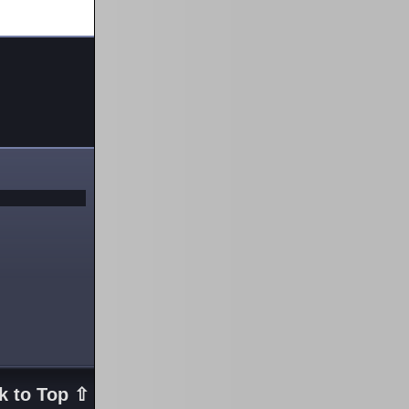
k to Top ⇧