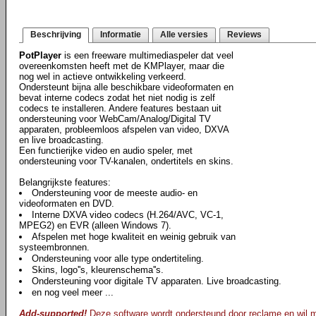
Beschrijving
Informatie
Alle versies
Reviews
PotPlayer
is een freeware multimediaspeler dat veel
overeenkomsten heeft met de KMPlayer, maar die
nog wel in actieve ontwikkeling verkeerd.
Ondersteunt bijna alle beschikbare videoformaten en
bevat interne codecs zodat het niet nodig is zelf
codecs te installeren. Andere features bestaan uit
ondersteuning voor WebCam/Analog/Digital TV
apparaten, probleemloos afspelen van video, DXVA
en live broadcasting.
Een functierijke video en audio speler, met
ondersteuning voor TV-kanalen, ondertitels en skins.
Belangrijkste features:
Ondersteuning voor de meeste audio- en
videoformaten en DVD.
Interne DXVA video codecs (H.264/AVC, VC-1,
MPEG2) en EVR (alleen Windows 7).
Afspelen met hoge kwaliteit en weinig gebruik van
systeembronnen.
Ondersteuning voor alle type ondertiteling.
Skins, logo''s, kleurenschema''s.
Ondersteuning voor digitale TV apparaten. Live broadcasting.
en nog veel meer ...
Add-supported!
Deze software wordt ondersteund door reclame en wil mog