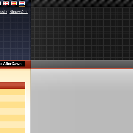
ssie
|
Nieuws2.nl