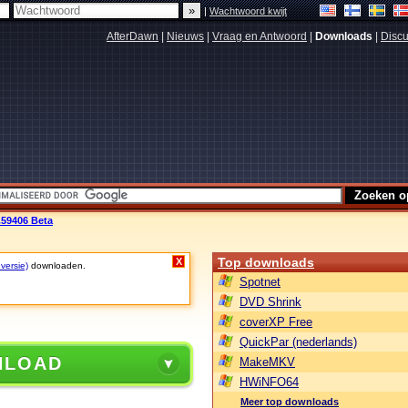
|
Wachtwoord kwijt
AfterDawn
|
Nieuws
|
Vraag en Antwoord
|
Downloads
|
Discu
.59406 Beta
Top downloads
X
versie)
downloaden.
Spotnet
DVD Shrink
coverXP Free
QuickPar (nederlands)
NLOAD
MakeMKV
HWiNFO64
Meer top downloads