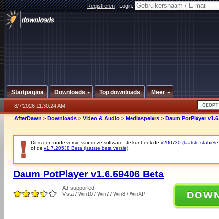
Registreren
|
Login:
Startpagina
Downloads
Top downloads
Meer
8/7/2026 11:30:24 AM
AfterDawn
>
Downloads
>
Video & Audio
>
Mediaspelers
>
Daum PotPlayer v1.6
Dit is een oude versie van deze software. Je kunt ook de
v200730 (laatste stabiele 
of de
v1.7.20538 Beta (laatste beta versie)
.
Daum PotPlayer v1.6.59406 Beta
Ad-supported
DOW
Vista / Win10 / Win7 / Win8 / WinXP