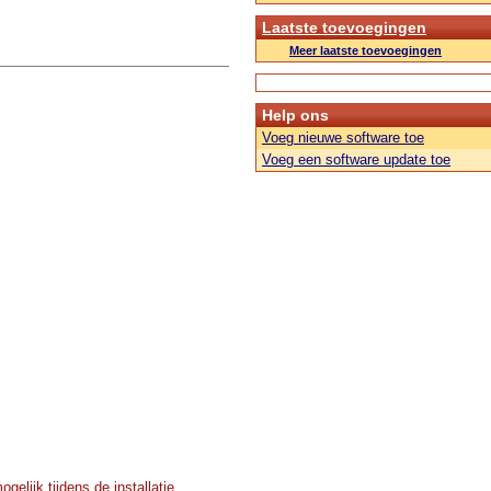
Laatste toevoegingen
Meer laatste toevoegingen
Help ons
Voeg nieuwe software toe
Voeg een software update toe
elijk tijdens de installatie