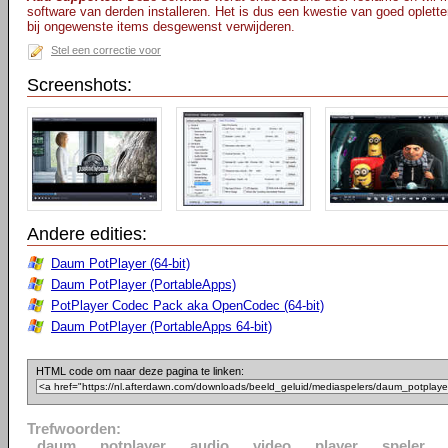
software van derden installeren. Het is dus een kwestie van goed opletten
bij ongewenste items desgewenst verwijderen.
Stel een correctie voor
Screenshots:
Andere edities:
Daum PotPlayer (64-bit)
Daum PotPlayer (PortableApps)
PotPlayer Codec Pack aka OpenCodec (64-bit)
Daum PotPlayer (PortableApps 64-bit)
HTML code om naar deze pagina te linken:
Trefwoorden:
daum
potplayer
audio
video
player
speler