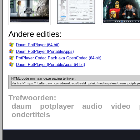
Andere edities:
Daum PotPlayer (64-bit)
Daum PotPlayer (PortableApps)
PotPlayer Codec Pack aka OpenCodec (64-bit)
Daum PotPlayer (PortableApps 64-bit)
HTML code om naar deze pagina te linken:
Trefwoorden:
daum
potplayer
audio
video
ondertitels