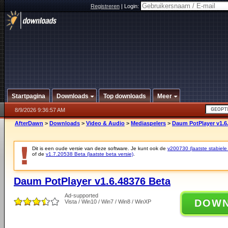
Registreren
|
Login:
Startpagina
Downloads
Top downloads
Meer
8/9/2026 9:36:57 AM
AfterDawn
>
Downloads
>
Video & Audio
>
Mediaspelers
>
Daum PotPlayer v1.6
Dit is een oude versie van deze software. Je kunt ook de
v200730 (laatste stabiele 
of de
v1.7.20538 Beta (laatste beta versie)
.
Daum PotPlayer v1.6.48376 Beta
Ad-supported
DOW
Vista / Win10 / Win7 / Win8 / WinXP