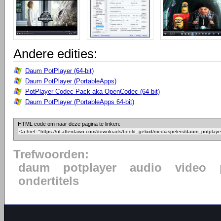
Andere edities:
Daum PotPlayer (64-bit)
Daum PotPlayer (PortableApps)
PotPlayer Codec Pack aka OpenCodec (64-bit)
Daum PotPlayer (PortableApps 64-bit)
HTML code om naar deze pagina te linken:
Trefwoorden:
daum
potplayer
audio
video
ondertitels