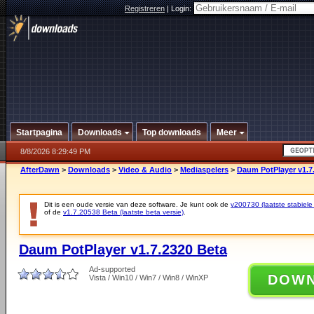
Registreren
|
Login:
Startpagina
Downloads
Top downloads
Meer
8/8/2026 8:29:49 PM
AfterDawn
>
Downloads
>
Video & Audio
>
Mediaspelers
>
Daum PotPlayer v1.7
Dit is een oude versie van deze software. Je kunt ook de
v200730 (laatste stabiele 
of de
v1.7.20538 Beta (laatste beta versie)
.
Daum PotPlayer v1.7.2320 Beta
Ad-supported
DOW
Vista / Win10 / Win7 / Win8 / WinXP