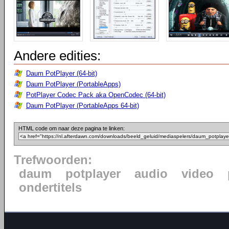
Andere edities:
Daum PotPlayer (64-bit)
Daum PotPlayer (PortableApps)
PotPlayer Codec Pack aka OpenCodec (64-bit)
Daum PotPlayer (PortableApps 64-bit)
HTML code om naar deze pagina te linken:
Trefwoorden:
daum
potplayer
audio
video
ondertitels