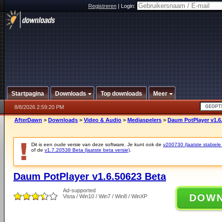
Registreren
|
Login:
Startpagina
Downloads
Top downloads
Meer
8/8/2026 2:59:20 PM
AfterDawn
>
Downloads
>
Video & Audio
>
Mediaspelers
>
Daum PotPlayer v1.6
Dit is een oude versie van deze software. Je kunt ook de
v200730 (laatste stabiele 
of de
v1.7.20538 Beta (laatste beta versie)
.
Daum PotPlayer v1.6.50623 Beta
Ad-supported
DOW
Vista / Win10 / Win7 / Win8 / WinXP