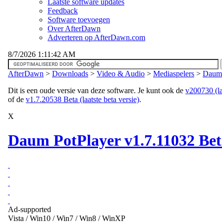
Laatste software updates
Feedback
Software toevoegen
Over AfterDawn
Adverteren op AfterDawn.com
8/7/2026 1:11:42 AM
AfterDawn
>
Downloads
>
Video & Audio
>
Mediaspelers
>
Daum 
Dit is een oude versie van deze software. Je kunt ook de
v200730 (laa
of de
v1.7.20538 Beta (laatste beta versie)
.
X
Daum PotPlayer v1.7.11032 Be
Ad-supported
Vista / Win10 / Win7 / Win8 / WinXP