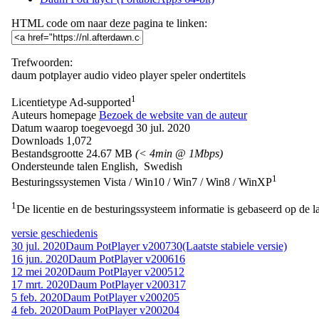
HTML code om naar deze pagina te linken:
Trefwoorden:
daum
potplayer
audio
video
player
speler
ondertitels
1
Licentietype
Ad-supported
Auteurs homepage
Bezoek de website van de auteur
Datum waarop toegevoegd
30 jul. 2020
Downloads
1,072
Bestandsgrootte
24.67 MB
(< 4min @ 1Mbps)
Ondersteunde talen
English, Swedish
1
Besturingssystemen
Vista / Win10 / Win7 / Win8 / WinXP
1
De licentie en de besturingssysteem informatie is gebaseerd op de la
versie geschiedenis
30 jul. 2020
Daum PotPlayer v200730
(Laatste stabiele versie)
16 jun. 2020
Daum PotPlayer v200616
12 mei 2020
Daum PotPlayer v200512
17 mrt. 2020
Daum PotPlayer v200317
5 feb. 2020
Daum PotPlayer v200205
4 feb. 2020
Daum PotPlayer v200204