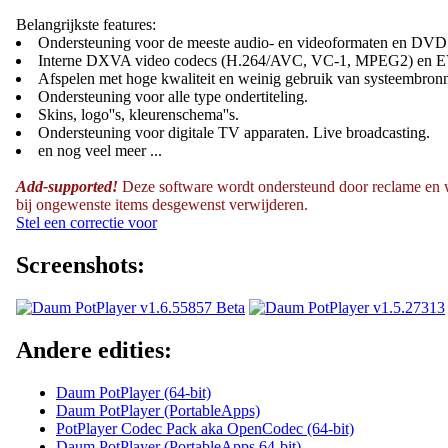
Belangrijkste features:
Ondersteuning voor de meeste audio- en videoformaten en DVD
Interne DXVA video codecs (H.264/AVC, VC-1, MPEG2) en EV
Afspelen met hoge kwaliteit en weinig gebruik van systeembron
Ondersteuning voor alle type ondertiteling.
Skins, logo''s, kleurenschema''s.
Ondersteuning voor digitale TV apparaten. Live broadcasting.
en nog veel meer ...
Add-supported!
Deze software wordt ondersteund door reclame en wil 
bij ongewenste items desgewenst verwijderen.
Stel een correctie voor
Screenshots:
Andere edities:
Daum PotPlayer (64-bit)
Daum PotPlayer (PortableApps)
PotPlayer Codec Pack aka OpenCodec (64-bit)
Daum PotPlayer (PortableApps 64-bit)