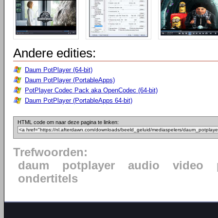
Andere edities:
Daum PotPlayer (64-bit)
Daum PotPlayer (PortableApps)
PotPlayer Codec Pack aka OpenCodec (64-bit)
Daum PotPlayer (PortableApps 64-bit)
HTML code om naar deze pagina te linken:
Trefwoorden:
daum
potplayer
audio
video
ondertitels