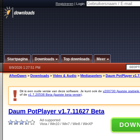
Registreren
|
Login:
Startpagina
Downloads
Top downloads
Meer
8/9/2026 1:27:51 PM
AfterDawn
>
Downloads
>
Video & Audio
>
Mediaspelers
>
Daum PotPlayer v1.7
Dit is een oude versie van deze software. Je kunt ook de
v200730 (laatste stabiele 
of de
v1.7.20538 Beta (laatste beta versie)
.
Daum PotPlayer v1.7.11627 Beta
Ad-supported
DOW
Vista / Win10 / Win7 / Win8 / WinXP