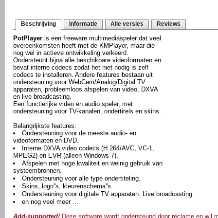
Beschrijving
Informatie
Alle versies
Reviews
PotPlayer
is een freeware multimediaspeler dat veel
overeenkomsten heeft met de KMPlayer, maar die
nog wel in actieve ontwikkeling verkeerd.
Ondersteunt bijna alle beschikbare videoformaten en
bevat interne codecs zodat het niet nodig is zelf
codecs te installeren. Andere features bestaan uit
ondersteuning voor WebCam/Analog/Digital TV
apparaten, probleemloos afspelen van video, DXVA
en live broadcasting.
Een functierijke video en audio speler, met
ondersteuning voor TV-kanalen, ondertitels en skins.
Belangrijkste features:
Ondersteuning voor de meeste audio- en
videoformaten en DVD.
Interne DXVA video codecs (H.264/AVC, VC-1,
MPEG2) en EVR (alleen Windows 7).
Afspelen met hoge kwaliteit en weinig gebruik van
systeembronnen.
Ondersteuning voor alle type ondertiteling.
Skins, logo''s, kleurenschema''s.
Ondersteuning voor digitale TV apparaten. Live broadcasting.
en nog veel meer ...
Add-supported!
Deze software wordt ondersteund door reclame en wil mog