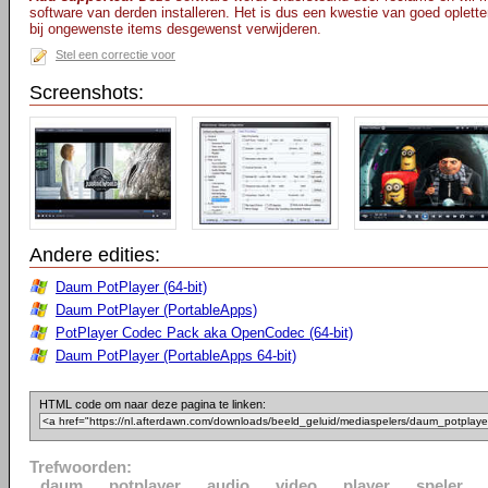
software van derden installeren. Het is dus een kwestie van goed opletten
bij ongewenste items desgewenst verwijderen.
Stel een correctie voor
Screenshots:
Andere edities:
Daum PotPlayer (64-bit)
Daum PotPlayer (PortableApps)
PotPlayer Codec Pack aka OpenCodec (64-bit)
Daum PotPlayer (PortableApps 64-bit)
HTML code om naar deze pagina te linken:
Trefwoorden:
daum
potplayer
audio
video
player
speler