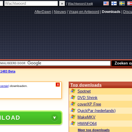
|
Wachtwoord kwijt
AfterDawn
|
Nieuws
|
Vraag en Antwoord
|
Downloads
|
Discu
.1483 Beta
Top downloads
X
versie)
downloaden.
Spotnet
DVD Shrink
coverXP Free
QuickPar (nederlands)
NLOAD
MakeMKV
HWiNFO64
Meer top downloads