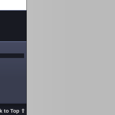
k to Top ⇧