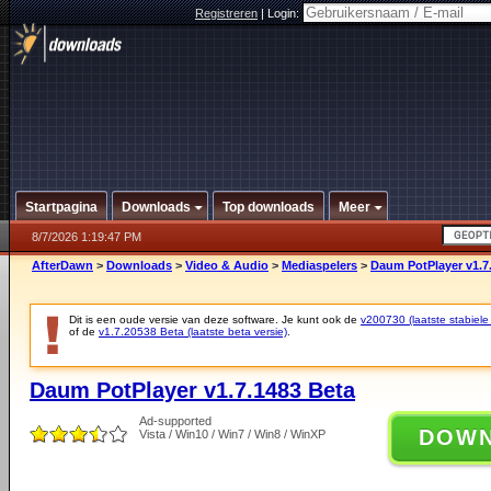
Registreren
|
Login:
Startpagina
Downloads
Top downloads
Meer
8/7/2026 1:19:47 PM
AfterDawn
>
Downloads
>
Video & Audio
>
Mediaspelers
>
Daum PotPlayer v1.7
Dit is een oude versie van deze software. Je kunt ook de
v200730 (laatste stabiele 
of de
v1.7.20538 Beta (laatste beta versie)
.
Daum PotPlayer v1.7.1483 Beta
Ad-supported
DOW
Vista / Win10 / Win7 / Win8 / WinXP