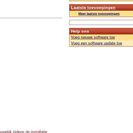
Laatste toevoegingen
Meer laatste toevoegingen
Help ons
Voeg nieuwe software toe
Voeg een software update toe
elijk tijdens de installatie