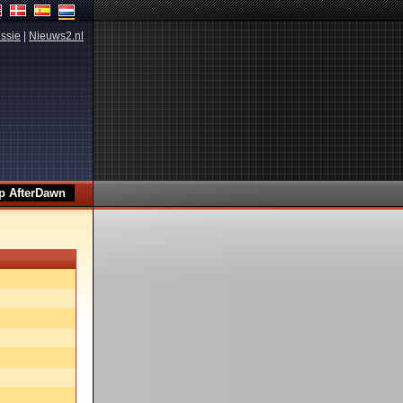
ssie
|
Nieuws2.nl