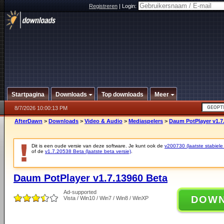
Registreren
|
Login:
Startpagina
Downloads
Top downloads
Meer
8/7/2026 10:00:13 PM
AfterDawn
>
Downloads
>
Video & Audio
>
Mediaspelers
>
Daum PotPlayer v1.7
Dit is een oude versie van deze software. Je kunt ook de
v200730 (laatste stabiele 
of de
v1.7.20538 Beta (laatste beta versie)
.
Daum PotPlayer v1.7.13960 Beta
Ad-supported
DOW
Vista / Win10 / Win7 / Win8 / WinXP