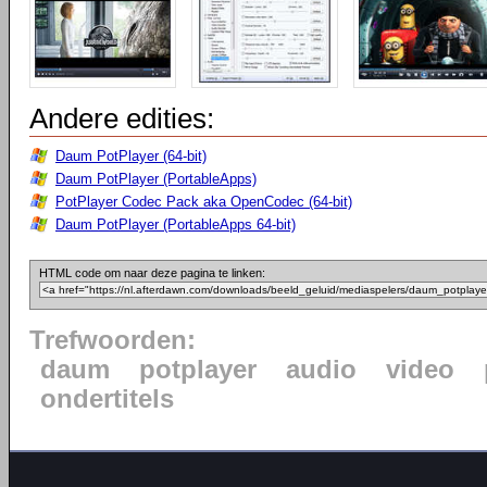
Andere edities:
Daum PotPlayer (64-bit)
Daum PotPlayer (PortableApps)
PotPlayer Codec Pack aka OpenCodec (64-bit)
Daum PotPlayer (PortableApps 64-bit)
HTML code om naar deze pagina te linken:
Trefwoorden:
daum
potplayer
audio
video
ondertitels