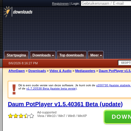
Registreren
|
Login:
Startpagina
Downloads
Top downloads
Meer
8/6/2026 8:16:27 PM
AfterDawn
>
Downloads
>
Video & Audio
>
Mediaspelers
>
Daum PotPlayer v1.5
Dit is een oude versie van deze software. Je kunt ook de
v200730 (laatste stabiele 
of de
v1.7.20538 Beta (laatste beta versie)
.
Daum PotPlayer v1.5.40361 Beta (update)
Ad-supported
DOW
Vista / Win10 / Win7 / Win8 / WinXP