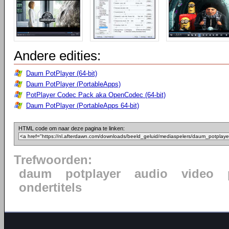
Andere edities:
Daum PotPlayer (64-bit)
Daum PotPlayer (PortableApps)
PotPlayer Codec Pack aka OpenCodec (64-bit)
Daum PotPlayer (PortableApps 64-bit)
HTML code om naar deze pagina te linken:
Trefwoorden:
daum
potplayer
audio
video
ondertitels