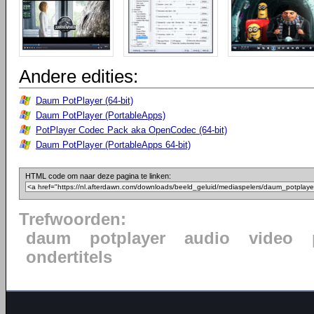
Andere edities:
Daum PotPlayer (64-bit)
Daum PotPlayer (PortableApps)
PotPlayer Codec Pack aka OpenCodec (64-bit)
Daum PotPlayer (PortableApps 64-bit)
HTML code om naar deze pagina te linken:
Trefwoorden:
daum
potplayer
audio
video
ondertitels