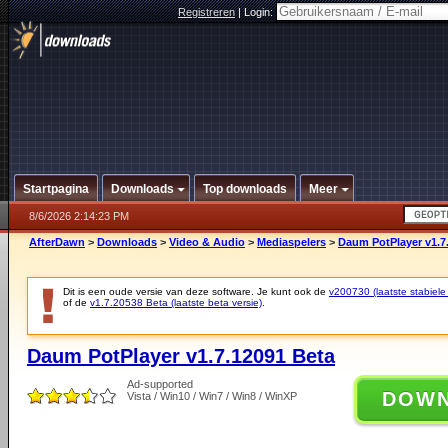
Registreren
|
Login:
Startpagina
Downloads
Top downloads
Meer
8/6/2026 2:14:23 PM
AfterDawn
>
Downloads
>
Video & Audio
>
Mediaspelers
>
Daum PotPlayer v1.7
Dit is een oude versie van deze software. Je kunt ook de
v200730 (laatste stabiele 
of de
v1.7.20538 Beta (laatste beta versie)
.
Daum PotPlayer v1.7.12091 Beta
Ad-supported
DOW
Vista / Win10 / Win7 / Win8 / WinXP