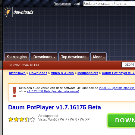
Registreren
|
Login:
Startpagina
Downloads
Top downloads
Meer
8/8/2026 3:44:10 PM
AfterDawn
>
Downloads
>
Video & Audio
>
Mediaspelers
>
Daum PotPlayer v1.7
Dit is een oude versie van deze software. Je kunt ook de
v200730 (laatste stabiele 
of de
v1.7.20538 Beta (laatste beta versie)
.
Daum PotPlayer v1.7.16175 Beta
Ad-supported
DOW
Vista / Win10 / Win7 / Win8 / WinXP