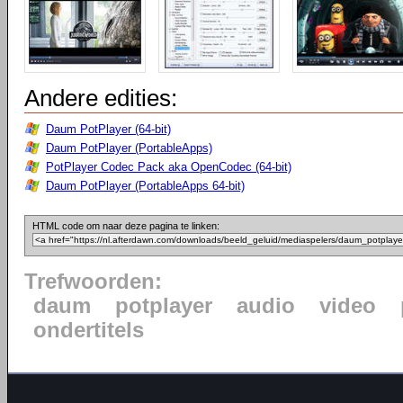
Andere edities:
Daum PotPlayer (64-bit)
Daum PotPlayer (PortableApps)
PotPlayer Codec Pack aka OpenCodec (64-bit)
Daum PotPlayer (PortableApps 64-bit)
HTML code om naar deze pagina te linken:
Trefwoorden:
daum
potplayer
audio
video
ondertitels