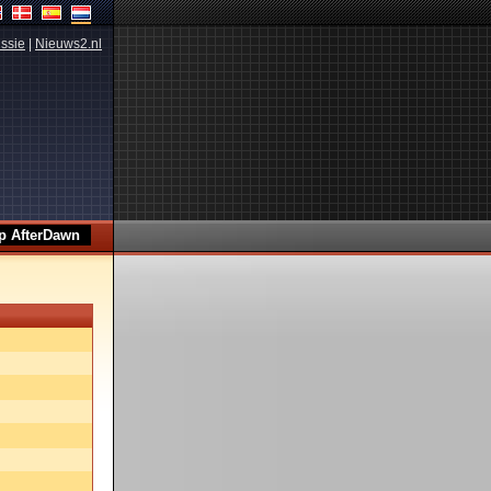
ssie
|
Nieuws2.nl