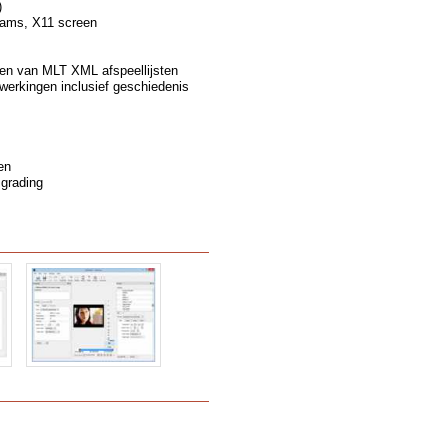
)
eams, X11 screen
en van MLT XML afspeellijsten
erkingen inclusief geschiedenis
en
 grading