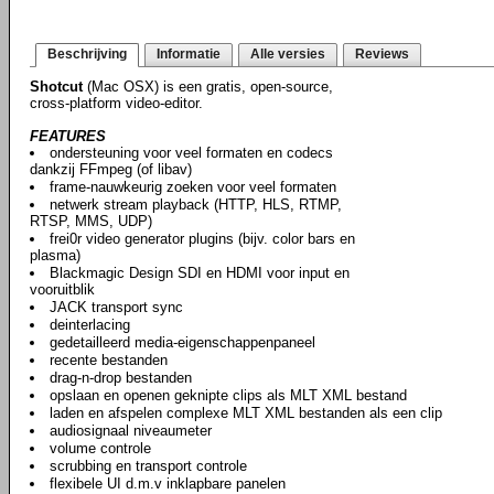
Beschrijving
Informatie
Alle versies
Reviews
Shotcut
(Mac OSX) is een gratis, open-source,
cross-platform video-editor.
FEATURES
ondersteuning voor veel formaten en codecs
dankzij FFmpeg (of libav)
frame-nauwkeurig zoeken voor veel formaten
netwerk stream playback (HTTP, HLS, RTMP,
RTSP, MMS, UDP)
frei0r video generator plugins (bijv. color bars en
plasma)
Blackmagic Design SDI en HDMI voor input en
vooruitblik
JACK transport sync
deinterlacing
gedetailleerd media-eigenschappenpaneel
recente bestanden
drag-n-drop bestanden
opslaan en openen geknipte clips als MLT XML bestand
laden en afspelen complexe MLT XML bestanden als een clip
audiosignaal niveaumeter
volume controle
scrubbing en transport controle
flexibele UI d.m.v inklapbare panelen