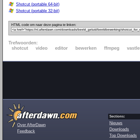
Shotcut (portable 64-bit)
Shotcut (portable 32-bit)
HTML code om naar deze pagina te linken:
Trefwoorden:
shotcut
video
editor
bewerken
ffmpeg
vastl
Sections:
Nieuws
Over AfterDawn
Downloads
Feedback
Top Downloads