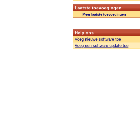
Laatste toevoegingen
Meer laatste toevoegingen
Help ons
Voeg nieuwe software toe
Voeg een software update toe