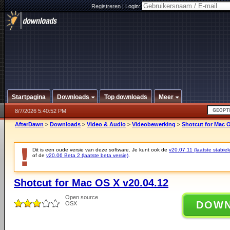
Registreren
|
Login:
Startpagina
Downloads
Top downloads
Meer
8/7/2026 5:40:52 PM
AfterDawn
>
Downloads
>
Video & Audio
>
Videobewerking
>
Shotcut for Mac O
Dit is een oude versie van deze software. Je kunt ook de
v20.07.11 (laatste stabiel
of de
v20.06 Beta 2 (laatste beta versie)
.
Shotcut for Mac OS X v20.04.12
Open source
DOW
OSX