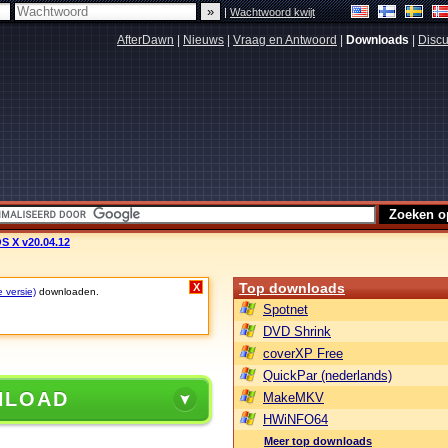
|
Wachtwoord kwijt
AfterDawn
|
Nieuws
|
Vraag en Antwoord
|
Downloads
|
Discu
S X v20.04.12
Top downloads
X
e versie)
downloaden.
Spotnet
DVD Shrink
coverXP Free
QuickPar (nederlands)
NLOAD
MakeMKV
HWiNFO64
Meer top downloads