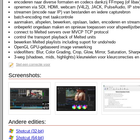
encoderen naar diverse formaten en codecs dankzij FFmpeg (of libav
opnemen via SDI, HDMI, webcam (V4L2), JACK, PulseAudio, IP str
streamen (encode naar IP) van bestanden en iedere capturebron
batch-encoding met taakcontrole
aanmaken, afspelen, bewerken, opslaan, laden, encoderen en stream
onbeperkt ongedaan maken en opnieuw toepassen voor afspeellijstbew
connect to Melted servers over MVCP TCP protocol
control the transport playback of Melted units
bewerken Melted playlists including suport for undo/redo
OpenGL GPU-gebaseerd image verwerking
videofilters: Blur, Color Grading, Crop, Glow, Mirror, Saturation, Sharp
3-weg (shadows, mids, highlights) kleurwielen voor kleurcorrecties en
Stel een correctie voor
Screenshots:
Andere edities:
Shotcut (32-bit)
Shotcut (64-bit)