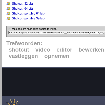
Shotcut (32-bit)
Shotcut (64-bit)
Shotcut (portable 64-bit)
Shotcut (portable 32-bit)
HTML code om naar deze pagina te linken:
Trefwoorden:
shotcut
video
editor
bewerken
vastleggen
opnemen