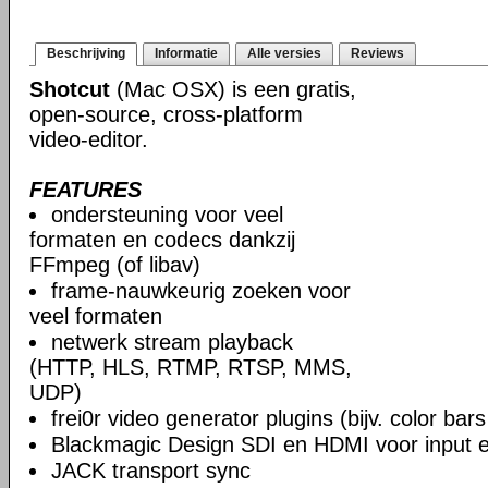
Beschrijving
Informatie
Alle versies
Reviews
Shotcut
(Mac OSX) is een gratis,
open-source, cross-platform
video-editor.
FEATURES
ondersteuning voor veel
formaten en codecs dankzij
FFmpeg (of libav)
frame-nauwkeurig zoeken voor
veel formaten
netwerk stream playback
(HTTP, HLS, RTMP, RTSP, MMS,
UDP)
frei0r video generator plugins (bijv. color ba
Blackmagic Design SDI en HDMI voor input en
JACK transport sync