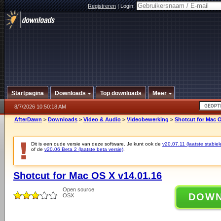
Registreren
|
Login:
Startpagina
Downloads
Top downloads
Meer
8/7/2026 10:50:18 AM
AfterDawn
>
Downloads
>
Video & Audio
>
Videobewerking
>
Shotcut for Mac O
Dit is een oude versie van deze software. Je kunt ook de
v20.07.11 (laatste stabiel
of de
v20.06 Beta 2 (laatste beta versie)
.
Shotcut for Mac OS X v14.01.16
Open source
DOW
OSX