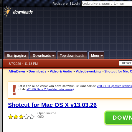
Registreren
|
Login:
Startpagina
Downloads
Top downloads
Meer
8/7/2026 4:11:18 PM
AfterDawn
>
Downloads
>
Video & Audio
>
Videobewerking
>
Shotcut for Mac O
Dit is een oude versie van deze software. Je kunt ook de
v20.07.11 (laatste stabiel
of de
v20.06 Beta 2 (laatste beta versie)
.
Shotcut for Mac OS X v13.03.26
Open source
DOW
OSX