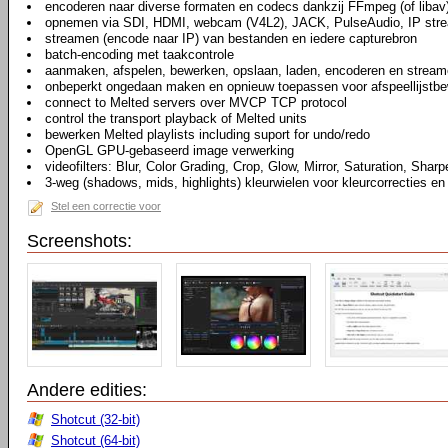
encoderen naar diverse formaten en codecs dankzij FFmpeg (of libav
opnemen via SDI, HDMI, webcam (V4L2), JACK, PulseAudio, IP str
streamen (encode naar IP) van bestanden en iedere capturebron
batch-encoding met taakcontrole
aanmaken, afspelen, bewerken, opslaan, laden, encoderen en stream
onbeperkt ongedaan maken en opnieuw toepassen voor afspeellijstbew
connect to Melted servers over MVCP TCP protocol
control the transport playback of Melted units
bewerken Melted playlists including suport for undo/redo
OpenGL GPU-gebaseerd image verwerking
videofilters: Blur, Color Grading, Crop, Glow, Mirror, Saturation, Sharp
3-weg (shadows, mids, highlights) kleurwielen voor kleurcorrecties en
Stel een correctie voor
Screenshots:
Andere edities:
Shotcut (32-bit)
Shotcut (64-bit)