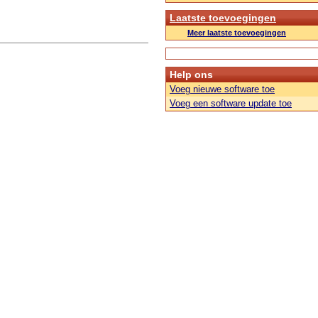
Laatste toevoegingen
Meer laatste toevoegingen
Help ons
Voeg nieuwe software toe
Voeg een software update toe