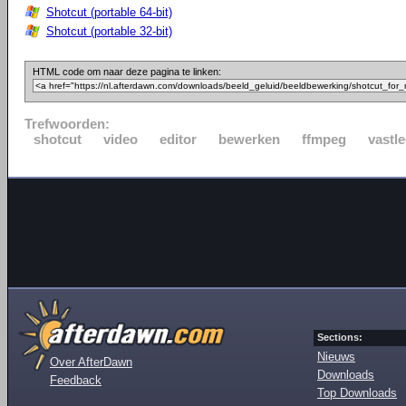
Shotcut (portable 64-bit)
Shotcut (portable 32-bit)
HTML code om naar deze pagina te linken:
Trefwoorden:
shotcut
video
editor
bewerken
ffmpeg
vastl
Sections:
Nieuws
Over AfterDawn
Downloads
Feedback
Top Downloads