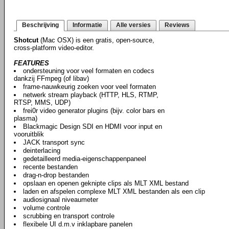
Beschrijving
Informatie
Alle versies
Reviews
Shotcut
(Mac OSX) is een gratis, open-source,
cross-platform video-editor.
FEATURES
ondersteuning voor veel formaten en codecs
dankzij FFmpeg (of libav)
frame-nauwkeurig zoeken voor veel formaten
netwerk stream playback (HTTP, HLS, RTMP,
RTSP, MMS, UDP)
frei0r video generator plugins (bijv. color bars en
plasma)
Blackmagic Design SDI en HDMI voor input en
vooruitblik
JACK transport sync
deinterlacing
gedetailleerd media-eigenschappenpaneel
recente bestanden
drag-n-drop bestanden
opslaan en openen geknipte clips als MLT XML bestand
laden en afspelen complexe MLT XML bestanden als een clip
audiosignaal niveaumeter
volume controle
scrubbing en transport controle
flexibele UI d.m.v inklapbare panelen