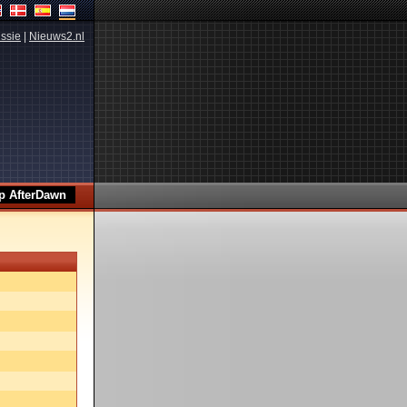
ssie
|
Nieuws2.nl