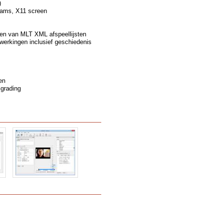
)
eams, X11 screen
en van MLT XML afspeellijsten
erkingen inclusief geschiedenis
en
 grading