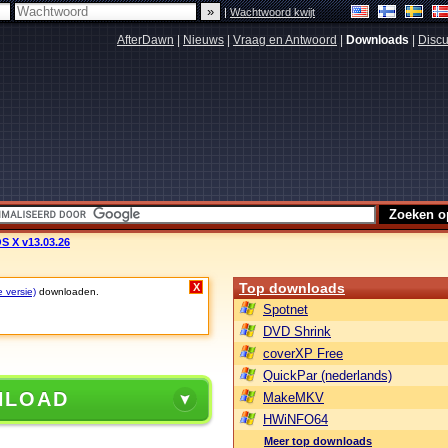
|
Wachtwoord kwijt
AfterDawn
|
Nieuws
|
Vraag en Antwoord
|
Downloads
|
Discu
S X v13.03.26
Top downloads
X
e versie)
downloaden.
Spotnet
DVD Shrink
coverXP Free
QuickPar (nederlands)
NLOAD
MakeMKV
HWiNFO64
Meer top downloads